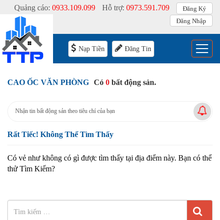
Quảng cáo:
0933.109.099
Hỗ trợ:
0973.591.709
Đăng Ký
Đăng Nhập
Menu
Nạp Tiền
Đăng Tin
CAO ỐC VĂN PHÒNG
Có
0
bất động sản.
Nhận tin bất động sản theo tiêu chí của bạn
Rất Tiếc! Không Thể Tìm Thấy
Có vẻ như không có gì được tìm thấy tại địa điểm này. Bạn có thể
thử Tìm Kiếm?
Tìm
kiếm
TÌM