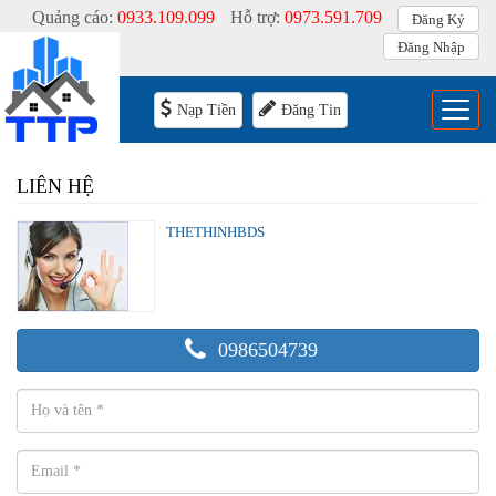
Quảng cáo:
0933.109.099
Hỗ trợ:
0973.591.709
Đăng Ký
Đăng Nhập
Menu
Nạp Tiền
Đăng Tin
LIÊN HỆ
THETHINHBDS
0986504739