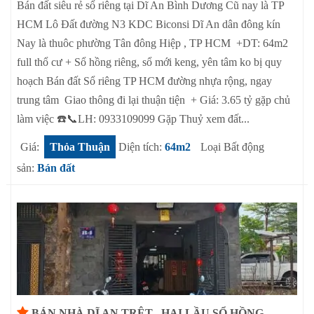
Bán đất siêu rẻ sổ riêng tại Dĩ An Bình Dương Cũ nay là TP
HCM Lô Đất đường N3 KDC Biconsi Dĩ An dân đông kín
Nay là thuôc phường Tân đông Hiệp , TP HCM +DT: 64m2
full thổ cư + Sổ hồng riêng, sổ mới keng, yên tâm ko bị quy
hoạch Bán đất Sổ riêng TP HCM đường nhựa rộng, ngay
trung tâm Giao thông đi lại thuận tiện + Giá: 3.65 tỷ gặp chủ
làm việc ☎️📞LH: 0933109099 Gặp Thuỷ xem đất...
Giá:
Thỏa Thuận
Diện tích:
64m2
Loại Bất động
sản:
Bán đất
BÁN NHÀ DĨ AN TRỆT , HAI LẦU SỔ HỒNG