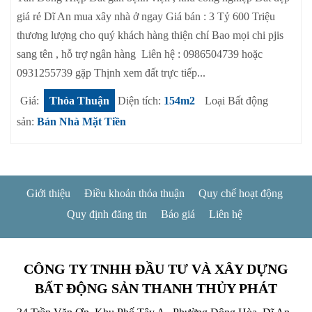
giá rẻ Dĩ An mua xây nhà ở ngay Giá bán : 3 Tỷ 600 Triệu
thương lượng cho quý khách hàng thiện chí Bao mọi chi pjis
sang tên , hỗ trợ ngân hàng Liên hệ : 0986504739 hoặc
0931255739 gặp Thịnh xem đất trực tiếp...
Giá:
Thỏa Thuận
Diện tích:
154m2
Loại Bất động
sản:
Bán Nhà Mặt Tiền
Giới thiệu
Điều khoản thỏa thuận
Quy chế hoạt động
Quy định đăng tin
Báo giá
Liên hệ
CÔNG TY TNHH ĐẦU TƯ VÀ XÂY DỰNG
BẤT ĐỘNG SẢN THANH THỦY PHÁT