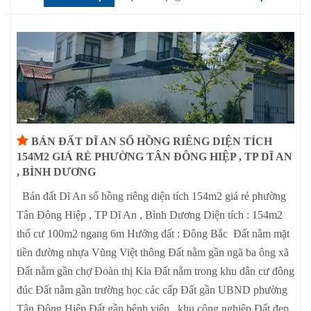
BÁN ĐẤT DĨ AN SỔ HỒNG RIÊNG DIỆN TÍCH
154M2 GIÁ RẺ PHƯỜNG TÂN ĐÔNG HIỆP , TP DĨ AN
, BÌNH DƯƠNG
Bán đất Dĩ An sổ hồng riêng diện tích 154m2 giá rẻ phường
Tân Đông Hiệp , TP Dĩ An , Bình Dương Diện tích : 154m2
thổ cư 100m2 ngang 6m Hướng đất : Đông Bắc Đất nằm mặt
tiền đường nhựa Vũng Việt thông Đất nằm gần ngã ba ông xã
Đất nằm gần chợ Đoàn thị Kia Đất nằm trong khu dân cư đông
đúc Đất nằm gần trường học các cấp Đất gần UBND phường
Tân Đông Hiệp Đất gần bệnh viện , khu công nghiệp Đất đẹp