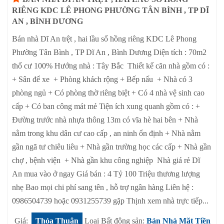
RIÊNG KDC LÊ PHONG PHƯỜNG TÂN BÌNH , TP DĨ
AN , BÌNH DƯƠNG
Bán nhà Dĩ An trệt , hai lầu sổ hồng riêng KDC Lê Phong
Phường Tân Bình , TP Dĩ An , Bình Dương Diện tích : 70m2
thổ cư 100% Hướng nhà : Tây Bắc Thiết kế căn nhà gồm có :
+ Sân để xe + Phòng khách rộng + Bếp nấu + Nhà có 3
phòng ngủ + Có phòng thờ riêng biệt + Có 4 nhà vệ sinh cao
cấp + Có ban công mát mẻ Tiện ích xung quanh gồm có : +
Đường trước nhà nhựa thông 13m có vĩa hè hai bên + Nhà
nằm trong khu dân cư cao cấp , an ninh ổn định + Nhà nằm
gần ngã tư chiêu liêu + Nhà gần trường học các cấp + Nhà gần
chợ , bệnh viện + Nhà gần khu công nghiệp Nhà giá rẻ Dĩ
An mua vào ở ngay Giá bán : 4 Tỷ 100 Triệu thương lượng
nhẹ Bao mọi chi phí sang tên , hỗ trợ ngân hàng Liên hệ :
0986504739 hoặc 0931255739 gặp Thịnh xem nhà trực tiếp...
Giá:
Thỏa Thuận
Loại Bất động sản:
Bán Nhà Mặt Tiền