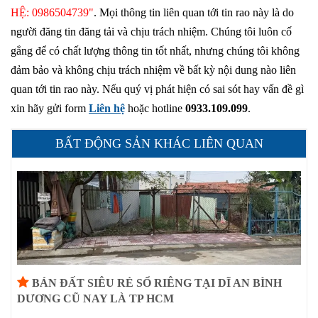
HỆ: 0986504739"
. Mọi thông tin liên quan tới tin rao này là do
người đăng tin đăng tải và chịu trách nhiệm. Chúng tôi luôn cố
gắng để có chất lượng thông tin tốt nhất, nhưng chúng tôi không
đảm bảo và không chịu trách nhiệm về bất kỳ nội dung nào liên
quan tới tin rao này. Nếu quý vị phát hiện có sai sót hay vấn đề gì
xin hãy gửi form
Liên hệ
hoặc hotline
0933.109.099
.
BẤT ĐỘNG SẢN KHÁC LIÊN QUAN
BÁN ĐẤT SIÊU RẺ SỔ RIÊNG TẠI DĨ AN BÌNH
DƯƠNG CŨ NAY LÀ TP HCM