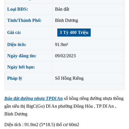
Loại BĐS:
Bán đất
Tỉnh/Thành Phố:
Bình Dương
Giá cả:
3 Tỷ 400 Triệu
Diện tích:
91.9m²
Ngày đăng tin:
09/02/2023
Ngày hết hạn:
Pháp lý
Sổ Hồng Riêng
Bán đất đường nhựa TPDĩ An
sổ hồng riêng đường nhựa thồng
gần siêu thị BigC(Go) Dĩ An phường Đông Hòa , TP Dĩ An ,
Bình Dương
Diện tích : 91.9m2 (5*18.5) thổ cư 60m2