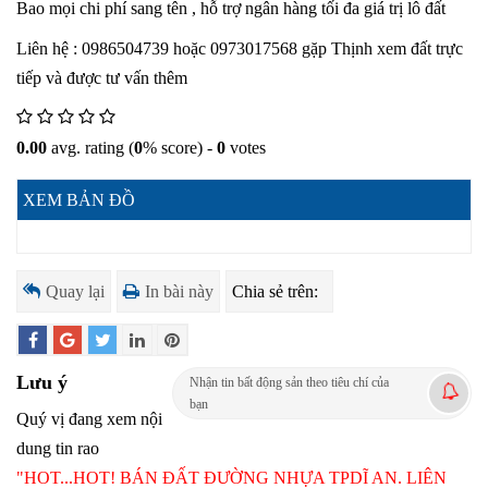
Bao mọi chi phí sang tên , hỗ trợ ngân hàng tối đa giá trị lô đất
Liên hệ : 0986504739 hoặc 0973017568 gặp Thịnh xem đất trực
tiếp và được tư vấn thêm
0.00
avg. rating (
0
% score) -
0
votes
XEM BẢN ĐỒ
Quay lại
In bài này
Chia sẻ trên:
Lưu ý
Nhận tin bất động sản theo tiêu chí của
bạn
Quý vị đang xem nội
dung tin rao
"HOT...HOT! BÁN ĐẤT ĐƯỜNG NHỰA TPDĨ AN. LIÊN