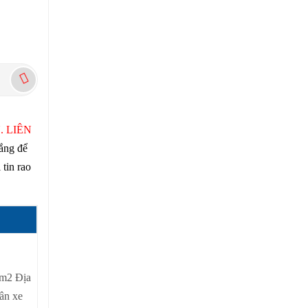
. LIÊN
gắng để
 tin rao
0m2 Địa
ân xe