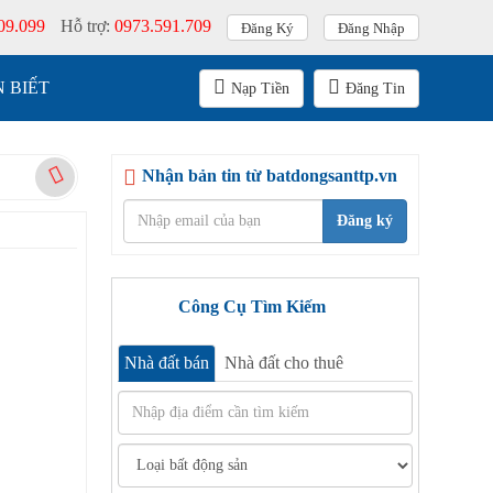
09.099
Hỗ trợ:
0973.591.709
Đăng Ký
Đăng Nhập
 BIẾT
Nạp Tiền
Đăng Tin
Nhận bản tin từ batdongsanttp.vn
Đăng ký
Công Cụ Tìm Kiếm
Nhà đất bán
Nhà đất cho thuê