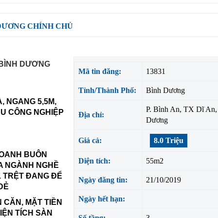
 DƯƠNG CHÍNH CHỦ
N BÌNH DƯƠNG
Mã tin đăng:
13831
Tỉnh/Thành Phố:
Bình Dương
, NGANG 5,5M,
P. Bình An, TX Dĩ An,
KHU CÔNG NGHIỆP
Địa chỉ:
Dương
Giá cả:
8.0 Triệu
 DOANH BUÔN
Diện tích:
55m2
ĐA NGÀNH NGHỀ
 1 TRỆT ĐANG ĐỂ
Ngày đăng tin:
21/10/2019
 DẺ
Ngày hết hạn:
 CĂN, MẶT TIỀN
IỆN TÍCH SÀN
Số tầng:
3