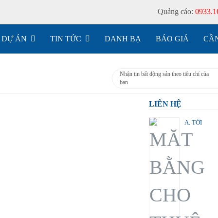
Quảng cáo:
0933.1
DỰ ÁN
TIN TỨC
DANH BẠ
BÁO GIÁ
CẦN
Nhận tin bất động sản theo tiêu chí của
bạn
LIÊN HỆ
A. TỚI