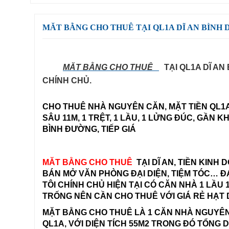
MĂT BẰNG CHO THUÊ TẠI QL1A DĨ AN BÌNH
MĂT BẰNG CHO THUÊ
TẠI QL1A DĨ A
CHÍNH CHỦ.
CHO THUÊ NHÀ NGUYÊN CĂN, MẶT TIỀN QL1A
SÂU 11M, 1 TRỆT, 1 LẦU, 1 LỬNG ĐÚC, GẦN 
BÌNH ĐƯỜNG, TIẾP GIÁ
MĂT BẰNG CHO THUÊ
TẠI DĨ AN
, TIỀN KINH
BÁN MỞ VĂN PHÒNG ĐẠI DIỆN, TIỆM TÓC… 
TÔI CHÍNH CHỦ HIỆN TẠI CÓ CĂN NHÀ 1 LẦU
TRỐNG NÊN CẦN CHO THUÊ VỚI GIÁ RẺ HẠT
MẶT BẰNG CHO THUÊ LÀ 1 CĂN NHÀ NGUYÊN
QL1A, VỚI DIỆN TÍCH 55M2 TRONG ĐÓ TỔNG D