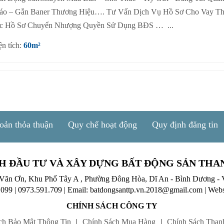
áo – Gắn Baner Thương Hiệu…. Tư Vấn Dịch Vụ Hồ Sơ Cho Vay T
c Hồ Sơ Chuyển Nhượng Quyền Sử Dụng BĐS … ...
ện tích:
60m²
oản thỏa thuận
Quy chế hoạt động
Quy định đăng tin
H ĐẦU TƯ VÀ XÂY DỰNG BẤT ĐỘNG SẢN THA
 Văn Ơn, Khu Phố Tây A , Phường Đông Hòa, Dĩ An - Bình Dương - 
.099
|
0973.591.709
|
Email: batdongsanttp.vn.2018@gmail.com
|
Webs
CHÍNH SÁCH CÔNG TY
ch Bảo Mật Thông Tin
|
Chính Sách Mua Hàng
|
Chính Sách Than