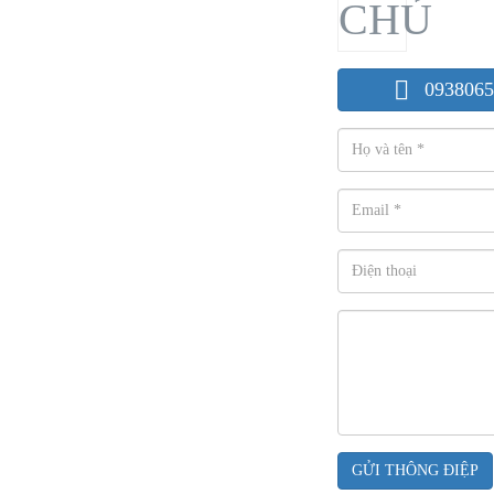
0938065
GỬI THÔNG ĐIỆP