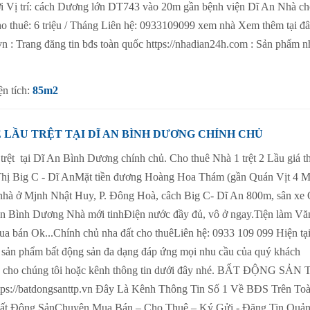
i Vị trí: cách Dương lớn DT743 vào 20m gần bệnh viện Dĩ An Nhà ch
cho thuê: 6 triệu / Tháng Liên hệ: 0933109099 xem nhà Xem thêm tại đâ
.vn : Trang đăng tin bđs toàn quốc https://nhadian24h.com : Sản phẩm n
ện tích:
85m2
LẦU TRỆT TẠI DĨ AN BÌNH DƯƠNG CHÍNH CHỦ
trệt tại Dĩ An Bình Dương chính chủ. Cho thuê Nhà 1 trệt 2 Lầu giá t
Thị Big C - Dĩ AnMặt tiền đương Hoàng Hoa Thám (gần Quán Vịt 4 M
nhà ở Mjnh Nhật Huy, P. Đông Hoà, câch Big C- Dĩ An 800m, sân xe
An Bình Dương Nhà mới tinhĐiện nước đầy đủ, vô ở ngay.Tiện làm Vă
ua bán Ok...Chính chủ nha đất cho thuêLiên hệ: 0933 109 099 Hiện tạ
ều sản phẩm bất động sản đa dạng đáp ứng mọi nhu cầu của quý khách
ay cho chúng tôi hoặc kênh thông tin dưới đây nhé. BẤT ĐỘNG SẢ
tps://batdongsanttp.vn Đây Là Kênh Thông Tin Số 1 Về BĐS Trên To
ất Động SảnChuyên Mua Bán – Cho Thuê – Ký Gửi - Đăng Tin Quả