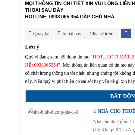
MỌI THÔNG TIN CHI TIẾT XIN VUI LÒNG LIÊN
THOẠI SAU ĐÂY
HOTLINE: 0938 065 354 GẶP CHỦ NHÀ
Quay lại
In bài này
Chia sẻ trên:
Lưu ý
Quý vị đang xem nội dung tin rao
"HOT...HOT! MĂT 
HỆ: 0938065354"
. Mọi thông tin liên quan tới tin rao n
có chất lượng thông tin tốt nhất, nhưng chúng tôi không đ
này. Nếu quý vị phát hiện có sai sót hay vấn đề gì xin hã
BẤT ĐỘN
NHÀ CHO THUÊ 
Nhà cho thuê gồm 1 tr
chỉ: Khu phố Tân An,