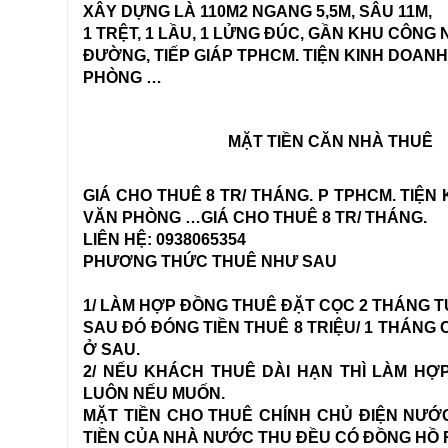
XÂY DỰNG LÀ 110M2 NGANG 5,5M, SÂU 11M,
1 TRỆT, 1 LẦU, 1 LỬNG ĐÚC, GẦN KHU CÔNG 
ĐƯỜNG, TIẾP GIÁP TPHCM. TIỆN KINH DOANH
PHÒNG …
MẶT TIỀN CĂN NHÀ THUÊ
GIÁ CHO THUÊ 8 TR/ THÁNG. P TPHCM. TIỆN
VĂN PHÒNG …GIÁ CHO THUÊ 8 TR/ THÁNG.
LIÊN HỆ: 0938065354
PHƯƠNG THỨC THUÊ NHƯ SAU
1/ LÀM HỢP ĐỒNG THUÊ ĐẶT CỌC 2 THÁNG T
SAU ĐÓ ĐÓNG TIỀN THUÊ 8 TRIỆU/ 1 THÁN
Ở SAU.
2/ NẾU KHÁCH THUÊ DÀI HẠN THÌ LÀM HỢ
LUÔN NẾU MUỐN.
MẶT TIỀN CHO THUÊ CHÍNH CHỦ ĐIỆN NƯỚC
TIỀN CỦA NHÀ NƯỚC THU ĐỀU CÓ ĐỒNG HỒ 