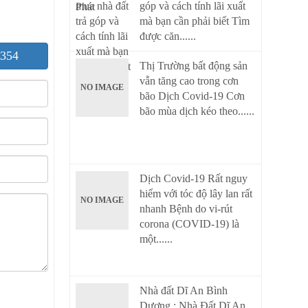
góp và cách tính lãi xuất
mà bạn cần phải biết Tìm
được căn......
354
Thị Trường bất động sản
vẫn tăng cao trong cơn
NO IMAGE
bão Dịch Covid-19 Cơn
bão mùa dịch kéo theo......
Dịch Covid-19 Rất nguy
hiểm với tóc độ lây lan rất
NO IMAGE
nhanh Bệnh do vi-rút
corona (COVID-19) là
một......
Nhà đất Dĩ An Bình
Dương : Nhà Đất Dĩ An