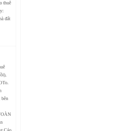
o thuê
y:
hà đất
huê
ồi),
 OTo.
n
i bên
N TOÀN
àn
ng Cáo