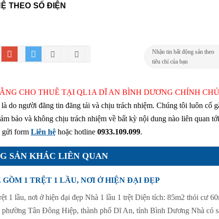
 HỆ THEO SỐ ĐIỆN
Nhận tin bất động sản theo
tiêu chí của bạn
BẰNG CHO THUÊ TẠI QL1A DĨ AN BÌNH DƯƠNG CHÍNH CHỦ
ày là do người đăng tin đăng tải và chịu trách nhiệm. Chúng tôi luôn cố 
ảm bảo và không chịu trách nhiệm về bất kỳ nội dung nào liên quan tới
y gửi form
Liên hệ
hoặc hotline
0933.109.099
.
G SẢN KHÁC LIÊN QUAN
GỒM 1 TRỆT 1 LẦU, NƠI Ở HIỆN ĐẠI ĐẸP
ệt 1 lầu, nơi ở hiện đại đẹp Nhà 1 lầu 1 trệt Diện tích: 85m2 thỏi cư 6
 phường Tân Đông Hiệp, thành phố Dĩ An, tỉnh Bình Dương Nhà có s