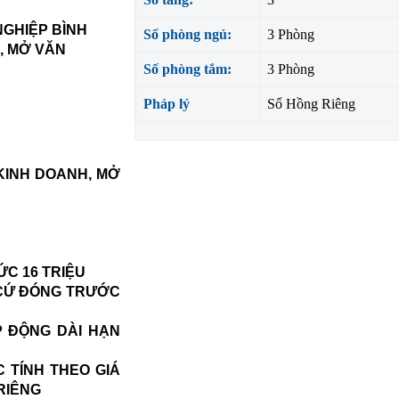
NGHIỆP BÌNH
Số phòng ngủ:
3 Phòng
, MỞ VĂN
Số phòng tắm:
3 Phòng
Pháp lý
Sổ Hồng Riêng
 KINH DOANH, MỞ
ỨC 16 TRIỆU
G CỨ ĐÓNG TRƯỚC
P ĐỘNG DÀI HẠN
 TÍNH THEO GIÁ
RIÊNG