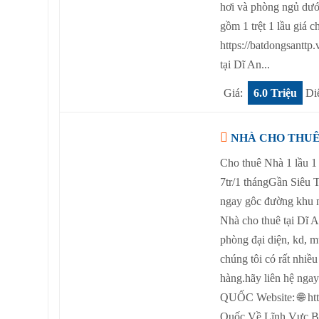
hơi và phòng ngủ dướ
gồm 1 trệt 1 lầu giá 
https://batdongsanttp
tại Dĩ An...
Giá:
6.0 Triệu
Di
NHÀ CHO THUÊ 
Cho thuê Nhà 1 lầu 1 
7tr/1 thángGần Siêu 
ngay gôc đường khu 
Nhà cho thuê tại Dĩ 
phòng đại diện, kd, m
chúng tôi có rất nhi
hàng.hãy liên hệ ng
QUỐC Website: 🌐 ht
Quốc Về Lĩnh Vực B