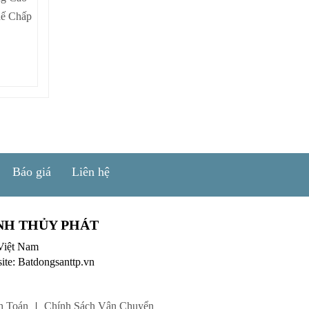
hế Chấp
Báo giá
Liên hệ
NH THỦY PHÁT
Việt Nam
ite: Batdongsanttp.vn
h Toán
|
Chính Sách Vận Chuyển