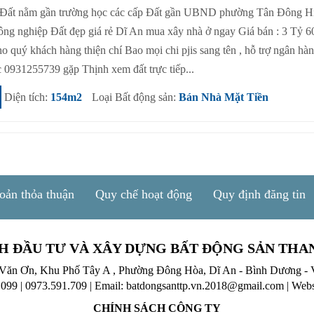
 Đất nằm gần trường học các cấp Đất gần UBND phường Tân Đông H
công nghiệp Đất đẹp giá rẻ Dĩ An mua xây nhà ở ngay Giá bán : 3 Tỷ 6
o quý khách hàng thiện chí Bao mọi chi pjis sang tên , hỗ trợ ngân hà
 0931255739 gặp Thịnh xem đất trực tiếp...
Diện tích:
154m2
Loại Bất động sản:
Bán Nhà Mặt Tiền
oản thỏa thuận
Quy chế hoạt động
Quy định đăng tin
H ĐẦU TƯ VÀ XÂY DỰNG BẤT ĐỘNG SẢN THA
 Văn Ơn, Khu Phố Tây A , Phường Đông Hòa, Dĩ An - Bình Dương - 
.099
|
0973.591.709
|
Email: batdongsanttp.vn.2018@gmail.com
|
Webs
CHÍNH SÁCH CÔNG TY