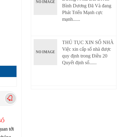
NO IMAGE
Bình Dương Đã Và đang
Phát Triển Mạnh cực
mạnh......
THỦ TỤC XIN SỐ NHÀ
Việc xin cấp số nhà được
NO IMAGE
quy định trong Điều 20
Quyết định số......
SỔ
quan tới