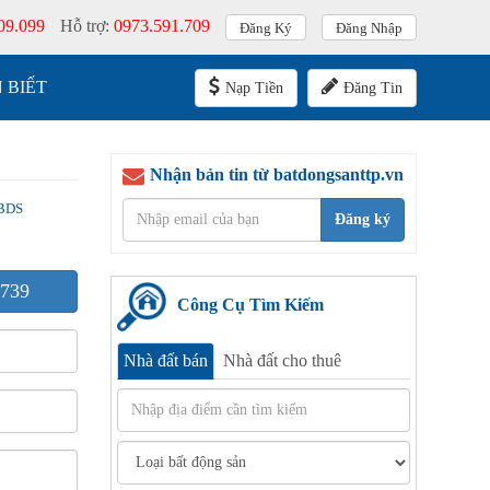
09.099
Hỗ trợ:
0973.591.709
Đăng Ký
Đăng Nhập
 BIẾT
Nạp Tiền
Đăng Tin
Nhận bản tin từ batdongsanttp.vn
BDS
Đăng ký
739
Công Cụ Tìm Kiếm
Nhà đất bán
Nhà đất cho thuê