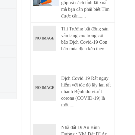
góp và cách tính lãi xuất
mà bạn cần phải biết Tìm
được căn......
Thị Trường bất động sản
vẫn tăng cao trong cơn
NO IMAGE
bão Dịch Covid-19 Cơn
bão mùa dịch kéo theo......
Dịch Covid-19 Rất nguy
hiểm với tóc độ lây lan rất
NO IMAGE
nhanh Bệnh do vi-rút
corona (COVID-19) là
một......
Nhà đất Dĩ An Bình
Dương : Nhà Đất Dĩ An