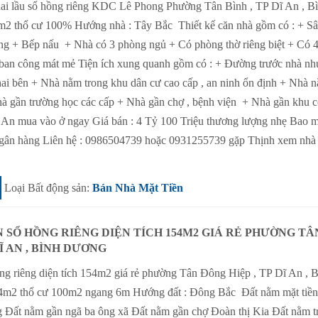
 hai lầu sổ hồng riêng KDC Lê Phong Phường Tân Bình , TP Dĩ An , B
m2 thổ cư 100% Hướng nhà : Tây Bắc Thiết kế căn nhà gồm có : + Sâ
g + Bếp nấu + Nhà có 3 phòng ngủ + Có phòng thờ riêng biệt + Có 4
 ban công mát mẻ Tiện ích xung quanh gồm có : + Đường trước nhà nh
hai bên + Nhà nằm trong khu dân cư cao cấp , an ninh ổn định + Nhà 
Nhà gần trường học các cấp + Nhà gần chợ , bệnh viện + Nhà gần khu 
 An mua vào ở ngay Giá bán : 4 Tỷ 100 Triệu thương lượng nhẹ Bao m
ợ ngân hàng Liên hệ : 0986504739 hoặc 0931255739 gặp Thịnh xem nhà 
Loại Bất động sản:
Bán Nhà Mặt Tiền
N SỔ HỒNG RIÊNG DIỆN TÍCH 154M2 GIÁ RẺ PHƯỜNG TÂ
DĨ AN , BÌNH DƯƠNG
g riêng diện tích 154m2 giá rẻ phường Tân Đông Hiệp , TP Dĩ An , 
54m2 thổ cư 100m2 ngang 6m Hướng đất : Đông Bắc Đất nằm mặt tiề
 Đất nằm gần ngã ba ông xã Đất nằm gần chợ Đoàn thị Kia Đất nằm t