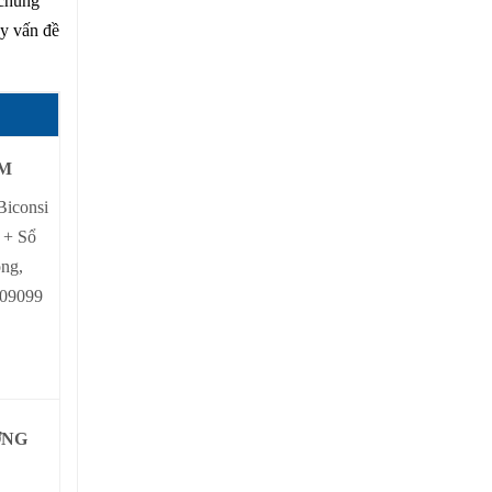
 chúng
ay vấn đề
CM
Biconsi
 + Sổ
ộng,
109099
ỜNG