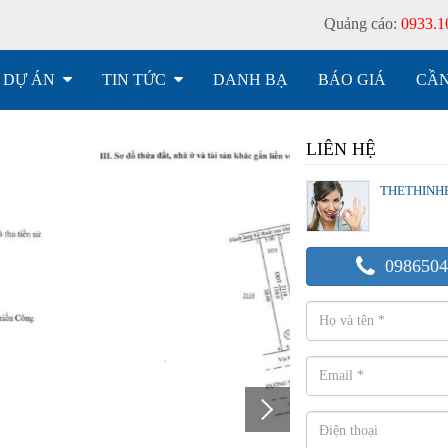
Quảng cáo:
0933.1
DỰ ÁN
TIN TỨC
DANH BẠ
BÁO GIÁ
CẦN
LIÊN HỆ
THETHINH
0986504