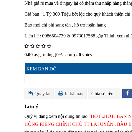
Nhà giá rẻ mua về ở ngay lại có thêm thu nhập hàng thán
Giá bán : 1 Tỷ 300 Triệu bớt lộc cho quý khách thiện chí
Bao mọi chi phí sang tên , hỗ trợ ngân hàng
Liên hệ : 0986504739 & 0973017568 gặp Thịnh xem nhà 
0.00
avg. rating (
0
% score) -
0
votes
XEM BẢN ĐỒ
Quay lại
In bài này
Chia sẻ trên:
Lưu ý
Quý vị đang xem nội dung tin rao
"HOT...HOT! BÁN 
HỒNG RIÊNG CHÍNH CHỦ TT LAI UYÊN , BÀU BÀ