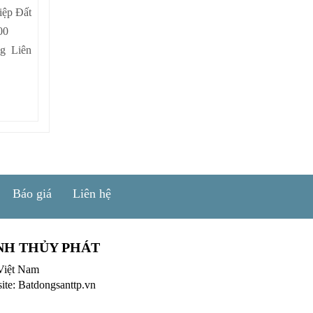
iệp Đất
00
ng Liên
Báo giá
Liên hệ
NH THỦY PHÁT
Việt Nam
ite: Batdongsanttp.vn