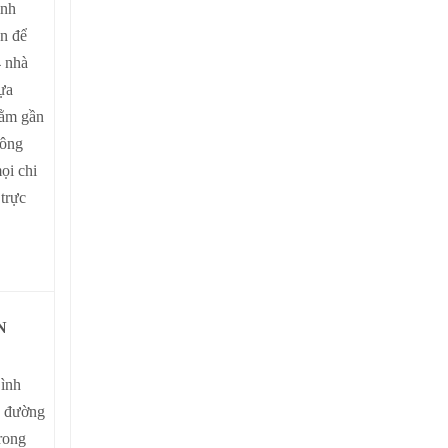
ình
n để
 nhà
ựa
nằm gần
công
ọi chi
trực
N
Bình
n đường
rong