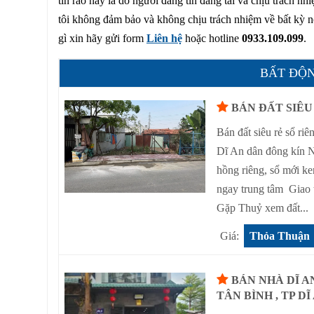
tin rao này là do người đăng tin đăng tải và chịu trách n
tôi không đảm bảo và không chịu trách nhiệm về bất kỳ nội
gì xin hãy gửi form
Liên hệ
hoặc hotline
0933.109.099
.
BẤT ĐỘN
BÁN ĐẤT SIÊU 
Bán đất siêu rẻ sổ 
Dĩ An dân đông kín 
hồng riêng, sổ mới k
ngay trung tâm Giao 
Gặp Thuỷ xem đất...
Giá:
Thỏa Thuận
BÁN NHÀ DĨ A
TÂN BÌNH , TP DĨ