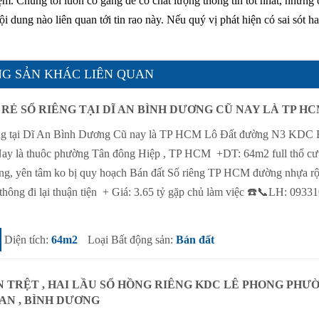
hiệm. Chúng tôi luôn cố gắng để có chất lượng thông tin tốt nhất, nhưng
 dung nào liên quan tới tin rao này. Nếu quý vị phát hiện có sai sót h
G SẢN KHÁC LIÊN QUAN
RẺ SỔ RIÊNG TẠI DĨ AN BÌNH DƯƠNG CŨ NAY LÀ TP H
riêng tại Dĩ An Bình Dương Cũ nay là TP HCM Lô Đất đường N3 KDC 
Nay là thuôc phường Tân đông Hiệp , TP HCM +DT: 64m2 full thổ cư
eng, yên tâm ko bị quy hoạch Bán đất Sổ riêng TP HCM đường nhựa r
thông đi lại thuận tiện + Giá: 3.65 tỷ gặp chủ làm việc ☎️📞LH: 0933
Diện tích:
64m2
Loại Bất động sản:
Bán đất
N TRỆT , HAI LẦU SỔ HỒNG RIÊNG KDC LÊ PHONG PHƯ
 AN , BÌNH DƯƠNG