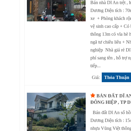
Bán nhà Dĩ An trệt ,
Dương Diện tích : 70
xe + Phòng khách rộn
vệ sinh cao cấp + Có
thông 13m có vĩa hè 
ngã tư chiêu liêu + 
nghiệp Nhà giá rẻ Dĩ
phí sang tên , hỗ tr
tiếp...
Giá:
Thỏa Thuận
BÁN ĐẤT DĨ A
ĐÔNG HIỆP , TP 
Bán đất Dĩ An sổ hồn
Dương Diện tích : 1
nhựa Vũng Việt thông