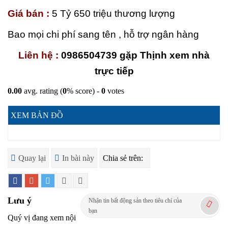
Giá bán :
5 Tỷ 650 triệu thương lượng
Bao mọi chi phí sang tên , hỗ trợ ngân hàng
Liên hệ :
0986504739 gặp Thịnh xem nhà
trực tiếp
0.00
avg. rating (
0
% score) -
0
votes
XEM BẢN ĐỒ
Quay lại
In bài này
Chia sẻ trên:
Lưu ý
Nhận tin bất động sản theo tiêu chí của
bạn
Quý vị đang xem nội