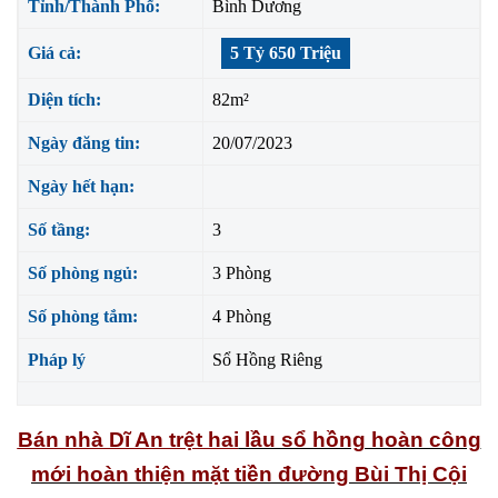
Tỉnh/Thành Phố:
Bình Dương
Giá cả:
5 Tỷ 650 Triệu
Diện tích:
82m²
Ngày đăng tin:
20/07/2023
Ngày hết hạn:
Số tầng:
3
Số phòng ngủ:
3 Phòng
Số phòng tắm:
4 Phòng
Pháp lý
Sổ Hồng Riêng
Bán nhà Dĩ An trệt hai
lầu sổ hồng hoàn công
mới hoàn thiện mặt tiền đường Bùi Thị Cội