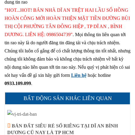
dung tin rao
"HOT...HOT! BÁN NHÀ DĨ AN TRỆT HAI LẦU SỔ HỒNG
HOÀN CÔNG MỚI HOÀN THIỆN MẶT TIỀN ĐƯỜNG BÙI
THỊ CỘI PHƯỜNG TÂN ĐÔNG HIỆP , TP DĨ AN , BÌNH
DƯƠNG. LIÊN HỆ: 0986504739"
. Mọi thông tin liên quan tới
tin rao này là do người đăng tin đăng tải và chịu trách nhiệm.
Chúng tôi luôn cố gắng để có chất lượng thông tin tốt nhất, nhưng
chúng tôi không đảm bảo và không chịu trách nhiệm về bất kỳ
nội dung nào liên quan tới tin rao này. Nếu quý vị phát hiện có sai
sót hay vấn đề gì xin hãy gửi form
Liên hệ
hoặc hotline
0933.109.099
.
BẤT ĐỘNG SẢN KHÁC LIÊN QUAN
BÁN ĐẤT SIÊU RẺ SỔ RIÊNG TẠI DĨ AN BÌNH
DƯƠNG CŨ NAY LÀ TP HCM