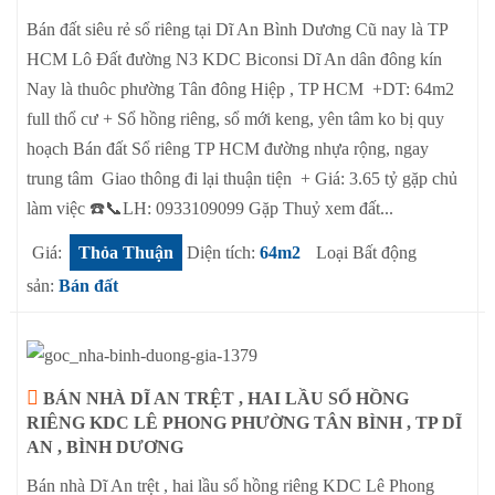
Bán đất siêu rẻ sổ riêng tại Dĩ An Bình Dương Cũ nay là TP
HCM Lô Đất đường N3 KDC Biconsi Dĩ An dân đông kín
Nay là thuôc phường Tân đông Hiệp , TP HCM +DT: 64m2
full thổ cư + Sổ hồng riêng, sổ mới keng, yên tâm ko bị quy
hoạch Bán đất Sổ riêng TP HCM đường nhựa rộng, ngay
trung tâm Giao thông đi lại thuận tiện + Giá: 3.65 tỷ gặp chủ
làm việc ☎️📞LH: 0933109099 Gặp Thuỷ xem đất...
Giá:
Thỏa Thuận
Diện tích:
64m2
Loại Bất động
sản:
Bán đất
BÁN NHÀ DĨ AN TRỆT , HAI LẦU SỔ HỒNG
RIÊNG KDC LÊ PHONG PHƯỜNG TÂN BÌNH , TP DĨ
AN , BÌNH DƯƠNG
Bán nhà Dĩ An trệt , hai lầu sổ hồng riêng KDC Lê Phong