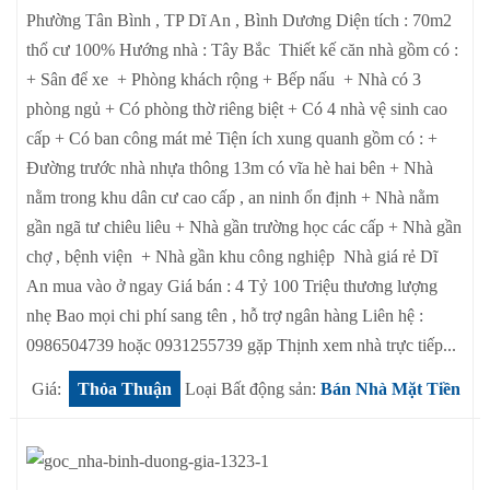
Phường Tân Bình , TP Dĩ An , Bình Dương Diện tích : 70m2
thổ cư 100% Hướng nhà : Tây Bắc Thiết kế căn nhà gồm có :
+ Sân để xe + Phòng khách rộng + Bếp nấu + Nhà có 3
phòng ngủ + Có phòng thờ riêng biệt + Có 4 nhà vệ sinh cao
cấp + Có ban công mát mẻ Tiện ích xung quanh gồm có : +
Đường trước nhà nhựa thông 13m có vĩa hè hai bên + Nhà
nằm trong khu dân cư cao cấp , an ninh ổn định + Nhà nằm
gần ngã tư chiêu liêu + Nhà gần trường học các cấp + Nhà gần
chợ , bệnh viện + Nhà gần khu công nghiệp Nhà giá rẻ Dĩ
An mua vào ở ngay Giá bán : 4 Tỷ 100 Triệu thương lượng
nhẹ Bao mọi chi phí sang tên , hỗ trợ ngân hàng Liên hệ :
0986504739 hoặc 0931255739 gặp Thịnh xem nhà trực tiếp...
Giá:
Thỏa Thuận
Loại Bất động sản:
Bán Nhà Mặt Tiền