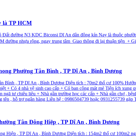
ay là TP HCM
 Lô Đất đường N3 KDC Biconsi Dĩ An dân đông kín Nay là thuôc phư
HCM đường nhựa rộng, ngay trung tâm Giao thông đi lại thuận tiện +
 Phong Phường Tân Bình , TP Dĩ An , Bình Dương
ân Bình , TP Dĩ An , Bình Dương Diện tích : 70m2 thổ cư 100% Hướn
iệt + Có 4 nhà vệ sinh cao cấp + Có ban công mát mẻ Tiện ích xung q
n ngã tư chiêu liêu + Nhà gần trường học các cấp + Nhà gần chợ , b
g tên , hỗ trợ ngân hàng Liên hệ : 0986504739 hoặc 0931255739 gặp Th
 phường Tân Đông Hiệp , TP Dĩ An , Bình Dương
ông Hiệp , TP Dĩ An , Bình Dương Diện tích : 154m2 thổ cư 100m2 