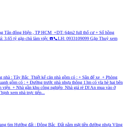
ờng Tân đông Hiệp , TP HCM +DT: 64m2 full thổ cư + Sổ hồng
 Giá: 3.65 tỷ gặp chủ làm việc ☎️📞LH: 0933109099 Gặp Thuỷ xem
g nhà : Tây Bắc Thiết kế căn nhà gồm có : + Sân để xe + Phòng
uanh gồm có : + Đường trước nhà nhựa thông 13m có vĩa hè hai bên
ệnh viện + Nhà gần khu công nghiệp Nhà giá rẻ Dĩ An mua vào ở
ịnh xem nhà trực tiếp...
ngang 6m Hướng đất : Đông Bắc Đất nằm mặt tiền đường nhựa Vũng