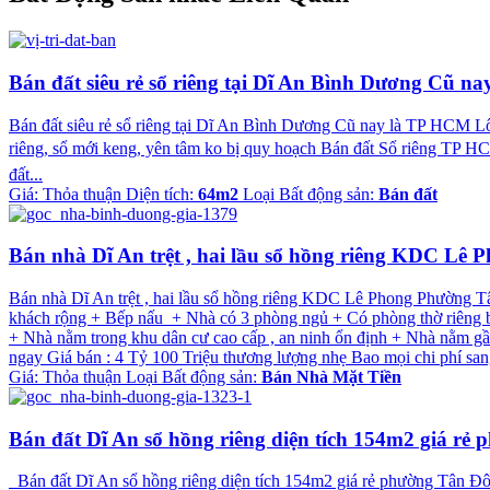
Bán đất siêu rẻ sổ riêng tại Dĩ An Bình Dương Cũ n
Bán đất siêu rẻ sổ riêng tại Dĩ An Bình Dương Cũ nay là TP HCM
riêng, sổ mới keng, yên tâm ko bị quy hoạch Bán đất Sổ riêng TP 
đất...
Giá:
Thỏa thuận
Diện tích:
64m2
Loại Bất động sản:
Bán đất
Bán nhà Dĩ An trệt , hai lầu sổ hồng riêng KDC Lê
Bán nhà Dĩ An trệt , hai lầu sổ hồng riêng KDC Lê Phong Phường T
khách rộng + Bếp nấu + Nhà có 3 phòng ngủ + Có phòng thờ riêng b
+ Nhà nằm trong khu dân cư cao cấp , an ninh ổn định + Nhà nằm gầ
ngay Giá bán : 4 Tỷ 100 Triệu thương lượng nhẹ Bao mọi chi phí san
Giá:
Thỏa thuận
Loại Bất động sản:
Bán Nhà Mặt Tiền
Bán đất Dĩ An sổ hồng riêng diện tích 154m2 giá rẻ
Bán đất Dĩ An sổ hồng riêng diện tích 154m2 giá rẻ phường Tân Đ