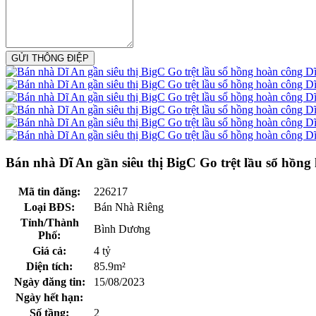
GỬI THÔNG ĐIỆP
Bán nhà Dĩ An gần siêu thị BigC Go trệt lầu sổ h
Mã tin đăng:
226217
Loại BĐS:
Bán Nhà Riêng
Tỉnh/Thành
Bình Dương
Phố:
Giá cả:
4 tỷ
Diện tích:
85.9m²
Ngày đăng tin:
15/08/2023
Ngày hết hạn:
Số tầng:
2