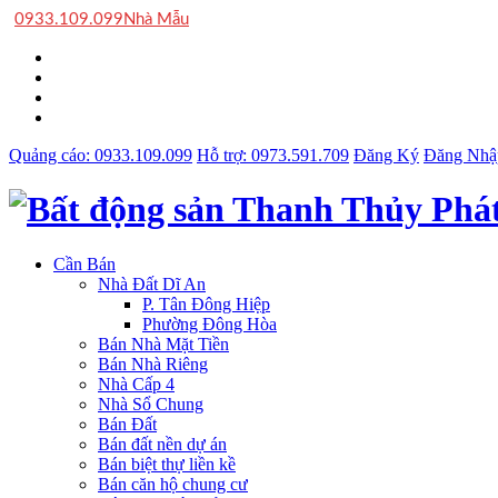
0933.109.099
Nhà Mẫu
Quảng cáo:
0933.109.099
Hỗ trợ:
0973.591.709
Đăng Ký
Đăng Nhậ
Cần Bán
Nhà Đất Dĩ An
P. Tân Đông Hiệp
Phường Đông Hòa
Bán Nhà Mặt Tiền
Bán Nhà Riêng
Nhà Cấp 4
Nhà Sổ Chung
Bán Đất
Bán đất nền dự án
Bán biệt thự liền kề
Bán căn hộ chung cư