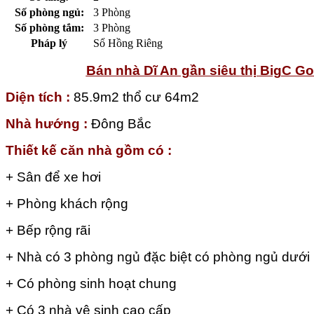
Số phòng ngủ:
3 Phòng
Số phòng tắm:
3 Phòng
Pháp lý
Sổ Hồng Riêng
Bán nhà Dĩ An gần siêu
thị BigC G
Diện tích :
85.9m2 thổ cư 64m2
Nhà hướng :
Đông Bắc
Thiết kế căn nhà gồm có :
+ Sân để xe hơi
+ Phòng khách rộng
+ Bếp rộng rãi
+ Nhà có 3 phòng ngủ đặc biệt có phòng ngủ dưới
+ Có phòng sinh hoạt chung
+ Có 3 nhà vệ sinh cao cấp