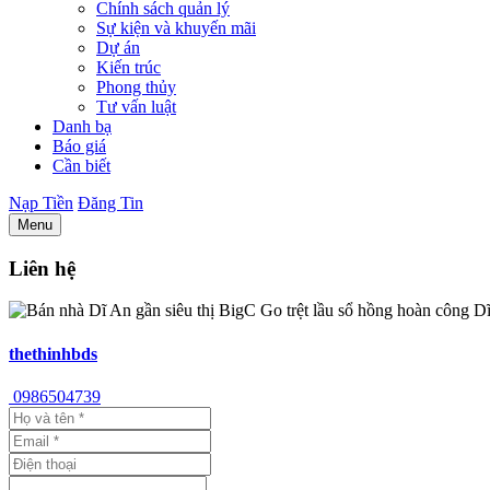
Chính sách quản lý
Sự kiện và khuyến mãi
Dự án
Kiến trúc
Phong thủy
Tư vấn luật
Danh bạ
Báo giá
Cần biết
Nạp Tiền
Đăng Tin
Menu
Liên hệ
thethinhbds
0986504739