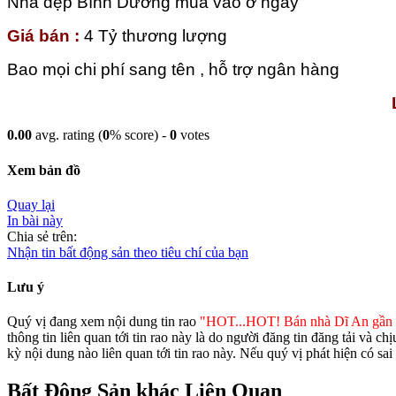
Nhà đẹp Bình Dương mua vào ở ngay
Giá bán :
4 Tỷ thương lượng
Bao mọi chi phí sang tên , hỗ trợ ngân hàng
0.00
avg. rating (
0
% score) -
0
votes
Xem bản đồ
Quay lại
In bài này
Chia sẻ trên:
Nhận tin bất động sản theo tiêu chí của bạn
Lưu ý
Quý vị đang xem nội dung tin rao
"HOT...HOT! Bán nhà Dĩ An gần s
thông tin liên quan tới tin rao này là do người đăng tin đăng tải và 
kỳ nội dung nào liên quan tới tin rao này. Nếu quý vị phát hiện có sa
Bất Động Sản khác Liên Quan