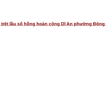
o trệt lầu sổ hồng hoàn công Dĩ An phường Đông