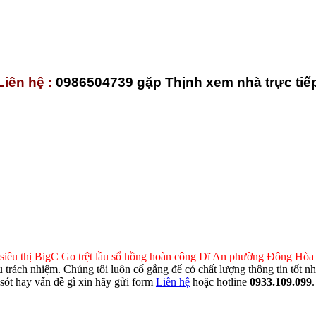
Liên hệ :
0986504739 gặp Thịnh xem nhà trực tiế
iêu thị BigC Go trệt lầu sổ hồng hoàn công Dĩ An phường Đông H
chịu trách nhiệm. Chúng tôi luôn cố gắng để có chất lượng thông tin tố
i sót hay vấn đề gì xin hãy gửi form
Liên hệ
hoặc hotline
0933.109.099
.