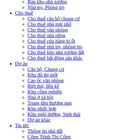
Bán kho nhà xưởng
Nhà trọ, Phòng trọ
Cho thuê
Cho thuê căn hộ chung cư
Cho thuê nhà mặt phố
Cho thuê văn phòng
Cho thuê nhà riêng
Cho thuê cửa hàng ki ốt
Cho thuê nhà trọ, phòng trọ
Cho thuê kho nhà xưởng đất
Cho thuê bất động sản khác
Dự án
Căn hộ, Chung cư
Khu đô thị mới
Cao ốc văn phòng
Biệt thự, liền kề
Khu công nghiệp
Nhà ở xã hội
Trung tâm thương mại
Khu phức hợp
Khu nghỉ dưỡng, Sinh thái
Dự án khác
Tin tức
Thông tin nhà đất
Công Trình Thi Công