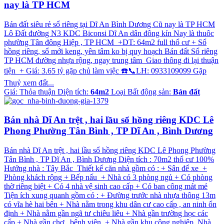
nay là TP HCM
Bán đất siêu rẻ sổ riêng tại Dĩ An Bình Dương Cũ nay là TP HCM
Lô Đất đường N3 KDC Biconsi Dĩ An dân đông kín Nay là thuôc
phường Tân đông Hiệp , TP HCM +DT: 64m2 full thổ cư + Sổ
hồng riêng, sổ mới keng, yên tâm ko bị quy hoạch Bán đất Sổ riêng
TP HCM đường nhựa rộng, ngay trung tâm Giao thông đi lại thuận
tiện + Giá: 3.65 tỷ gặp chủ làm việc ☎️📞LH: 0933109099 Gặp
Thuỷ xem đất...
Giá:
Thỏa thuận
Diện tích:
64m2
Loại Bất động sản:
Bán đất
Bán nhà Dĩ An trệt , hai lầu sổ hồng riêng KDC Lê
Phong Phường Tân Bình , TP Dĩ An , Bình Dương
Bán nhà Dĩ An trệt , hai lầu sổ hồng riêng KDC Lê Phong Phường
Tân Bình , TP Dĩ An , Bình Dương Diện tích : 70m2 thổ cư 100%
Hướng nhà : Tây Bắc Thiết kế căn nhà gồm có : + Sân để xe +
Phòng khách rộng + Bếp nấu + Nhà có 3 phòng ngủ + Có phòng
thờ riêng biệt + Có 4 nhà vệ sinh cao cấp + Có ban công mát mẻ
Tiện ích xung quanh gồm có : + Đường trước nhà nhựa thông 13m
có vĩa hè hai bên + Nhà nằm trong khu dân cư cao cấp , an ninh ổn
định + Nhà nằm gần ngã tư chiêu liêu + Nhà gần trường học các
cấp + Nhà gần chợ , bệnh viện + Nhà gần khu công nghiệp Nhà