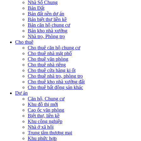
Nhà Sổ Chung
Bán Đất
Bán đất nền dự án
Bán biệt thự liền kề
Bán căn hộ chung cư
Bán kho nhà xưởng
Nhà trọ, Phòng trọ
Cho thuê
Cho thuê căn hộ chung cư
Cho thuê nhà mặt phố
Cho thuê văn phòng
Cho thuê nhà riêng
Cho thuê cửa hàng ki ốt
Cho thuê nhà trọ, phòng trọ
Cho thuê kho nhà xưởng đất
Cho thuê bất động sản khác
Dự án
Căn hộ, Chung cư
Khu đô thị mới
Cao ốc văn phòng
Biệt thự, liền kề
Khu công nghiệp
Nhà ở xã hội
Trung tâm thương mại
Khu phức hợp