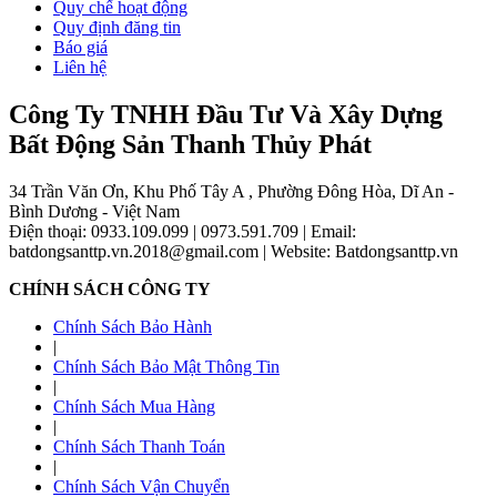
Quy chế hoạt động
Quy định đăng tin
Báo giá
Liên hệ
Công Ty TNHH Đầu Tư Và Xây Dựng
Bất Động Sản Thanh Thủy Phát
34 Trần Văn Ơn, Khu Phố Tây A , Phường Đông Hòa, Dĩ An -
Bình Dương - Việt Nam
Điện thoại: 0933.109.099
|
0973.591.709
|
Email:
batdongsanttp.vn.2018@gmail.com
|
Website: Batdongsanttp.vn
CHÍNH SÁCH CÔNG TY
Chính Sách Bảo Hành
|
Chính Sách Bảo Mật Thông Tin
|
Chính Sách Mua Hàng
|
Chính Sách Thanh Toán
|
Chính Sách Vận Chuyển