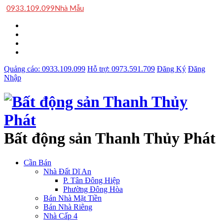
0933.109.099
Nhà Mẫu
Quảng cáo:
0933.109.099
Hỗ trợ:
0973.591.709
Đăng Ký
Đăng
Nhập
Bất động sản Thanh Thủy Phát
Cần Bán
Nhà Đất Dĩ An
P. Tân Đông Hiệp
Phường Đông Hòa
Bán Nhà Mặt Tiền
Bán Nhà Riêng
Nhà Cấp 4