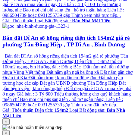
giá rẻ Dĩ An mua vào ở ngay Giá bán : 4 Tỷ 100 Triệu thương
lượng nhẹ Bao mọi chi phí sang tên , hỗ trợ ngân hàng Liên hệ :
0986504739 hoặc 0931255739 gặp Thịnh xem nhà trực tiếp...
Giá:
Thỏa thuận
Loại Bất động sản:
Bán Nhà Mặt Tiền
Bán đất Dĩ An sổ hồng riêng diện tích 154m2 giá rẻ
phường Tân Đông Hiệp , TP Dĩ An , Bình Dương
Bán đất Dĩ An sổ hồng riêng diện tích 154m2 giá rẻ phường Tân
Đông Hiệp , TP Dĩ An , Bình Dương Diện tích : 154m2 thổ cư
100m2 ngang 6m Hướng đất : Đông Bắc Đất nằm mặt tiền đường
nhựa Vũng Việt thông Đất nằm gần ngã ba ông xã Đất nằm gần chợ
Đoàn thị Kia Đất nằm trong khu dân cư đông đúc Đất nằm gần
trường học các cấp Đất gần UBND phường Tân Đông Hiệp Đất
gần bệnh viện , khu công nghiệp Đất đẹp giá rẻ Dĩ An mua xây nhà
ở ngay Giá bán : 3 Tỷ 600 Triệu thương lượng cho quý khách hàng
thiện chí Bao mọi chi pjis sang tên , hỗ trợ ngân hàng Liên hệ :
0986504739 hoặc 0931255739 gặp Thịnh xem đất trực tiếp...
Giá:
Thỏa thuận
Diện tích:
154m2
Loại Bất động sản:
Bán Nhà
Mặt Tiền
×
×