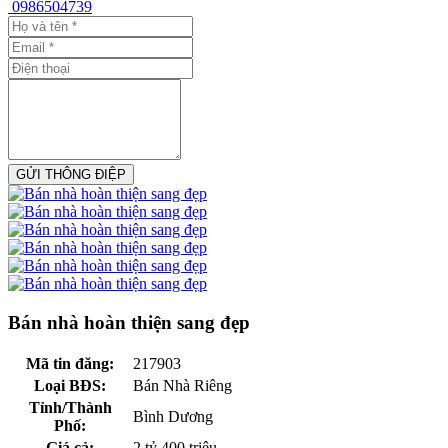
0986504739
GỬI THÔNG ĐIỆP
Bán nhà hoàn thiện sang đẹp
Mã tin đăng:
217903
Loại BĐS:
Bán Nhà Riêng
Tỉnh/Thành
Bình Dương
Phố:
Giá cả:
2 tỷ 400 triệu