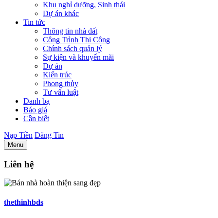
Khu nghỉ dưỡng, Sinh thái
Dự án khác
Tin tức
Thông tin nhà đất
Công Trình Thi Công
Chính sách quản lý
Sự kiện và khuyến mãi
Dự án
Kiến trúc
Phong thủy
Tư vấn luật
Danh bạ
Báo giá
Cần biết
Nạp Tiền
Đăng Tin
Menu
Liên hệ
thethinhbds