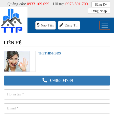
Quảng cáo:
0933.109.099
Hỗ trợ:
0973.591.709
Đăng Ký
Đăng Nhập
Menu
Nạp Tiền
Đăng Tin
LIÊN HỆ
THETHINHBDS
0986504739