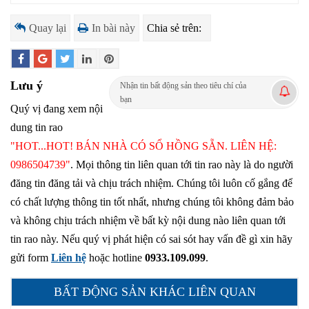
Quay lại
In bài này
Chia sẻ trên:
Lưu ý
Nhận tin bất động sản theo tiêu chí của
bạn
Quý vị đang xem nội
dung tin rao
"HOT...HOT! BÁN NHÀ CÓ SỔ HỒNG SẴN. LIÊN HỆ:
0986504739"
. Mọi thông tin liên quan tới tin rao này là do người
đăng tin đăng tải và chịu trách nhiệm. Chúng tôi luôn cố gắng để
có chất lượng thông tin tốt nhất, nhưng chúng tôi không đảm bảo
và không chịu trách nhiệm về bất kỳ nội dung nào liên quan tới
tin rao này. Nếu quý vị phát hiện có sai sót hay vấn đề gì xin hãy
gửi form
Liên hệ
hoặc hotline
0933.109.099
.
BẤT ĐỘNG SẢN KHÁC LIÊN QUAN