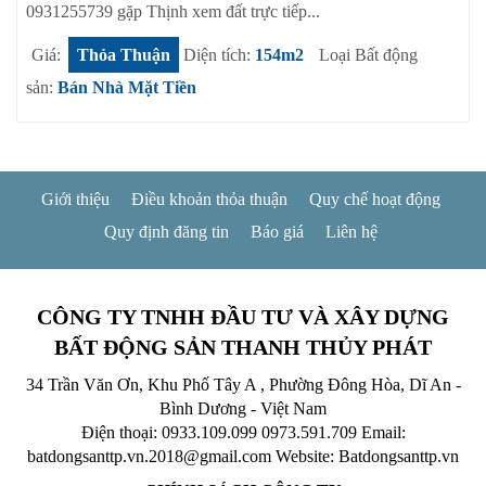
0931255739 gặp Thịnh xem đất trực tiếp...
Giá:
Thỏa Thuận
Diện tích:
154m2
Loại Bất động
sản:
Bán Nhà Mặt Tiền
Giới thiệu
Điều khoản thỏa thuận
Quy chế hoạt động
Quy định đăng tin
Báo giá
Liên hệ
CÔNG TY TNHH ĐẦU TƯ VÀ XÂY DỰNG
BẤT ĐỘNG SẢN THANH THỦY PHÁT
34 Trần Văn Ơn, Khu Phố Tây A , Phường Đông Hòa, Dĩ An -
Bình Dương - Việt Nam
Điện thoại: 0933.109.099
0973.591.709
Email:
batdongsanttp.vn.2018@gmail.com
Website: Batdongsanttp.vn