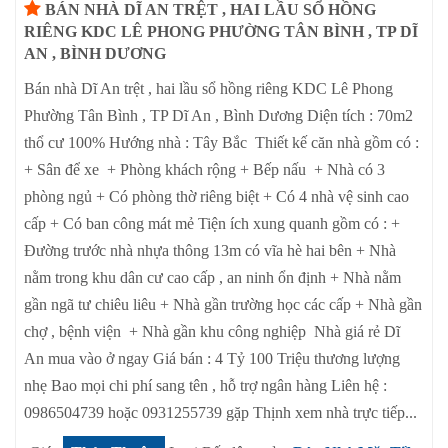
BÁN NHÀ DĨ AN TRỆT , HAI LẦU SỔ HỒNG
RIÊNG KDC LÊ PHONG PHƯỜNG TÂN BÌNH , TP DĨ
AN , BÌNH DƯƠNG
Bán nhà Dĩ An trệt , hai lầu sổ hồng riêng KDC Lê Phong
Phường Tân Bình , TP Dĩ An , Bình Dương Diện tích : 70m2
thổ cư 100% Hướng nhà : Tây Bắc Thiết kế căn nhà gồm có :
+ Sân để xe + Phòng khách rộng + Bếp nấu + Nhà có 3
phòng ngủ + Có phòng thờ riêng biệt + Có 4 nhà vệ sinh cao
cấp + Có ban công mát mẻ Tiện ích xung quanh gồm có : +
Đường trước nhà nhựa thông 13m có vĩa hè hai bên + Nhà
nằm trong khu dân cư cao cấp , an ninh ổn định + Nhà nằm
gần ngã tư chiêu liêu + Nhà gần trường học các cấp + Nhà gần
chợ , bệnh viện + Nhà gần khu công nghiệp Nhà giá rẻ Dĩ
An mua vào ở ngay Giá bán : 4 Tỷ 100 Triệu thương lượng
nhẹ Bao mọi chi phí sang tên , hỗ trợ ngân hàng Liên hệ :
0986504739 hoặc 0931255739 gặp Thịnh xem nhà trực tiếp...