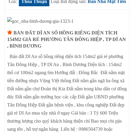
Giá:
Thỏa Thuận
Loại Bất động sản:
Bán Nhà Mặt Tiền
BÁN ĐẤT DĨ AN SỔ HỒNG RIÊNG DIỆN TÍCH
154M2 GIÁ RẺ PHƯỜNG TÂN ĐÔNG HIỆP , TP DĨ AN
, BÌNH DƯƠNG
Bán đất Dĩ An sổ hồng riêng diện tích 154m2 giá rẻ phường
Tân Đông Hiệp , TP Dĩ An , Bình Dương Diện tích : 154m2
thổ cư 100m2 ngang 6m Hướng đất : Đông Bắc Đất nằm mặt
tiền đường nhựa Vũng Việt thông Đất nằm gần ngã ba ông xã
Đất nằm gần chợ Đoàn thị Kia Đất nằm trong khu dân cư đông
đúc Đất nằm gần trường học các cấp Đất gần UBND phường
Tân Đông Hiệp Đất gần bệnh viện , khu công nghiệp Đất đẹp
giá rẻ Dĩ An mua xây nhà ở ngay Giá bán : 3 Tỷ 600 Triệu
thương lượng cho quý khách hàng thiện chí Bao mọi chi pjis
sang tên , hỗ trợ ngân hàng Liên hệ : 0986504739 hoặc