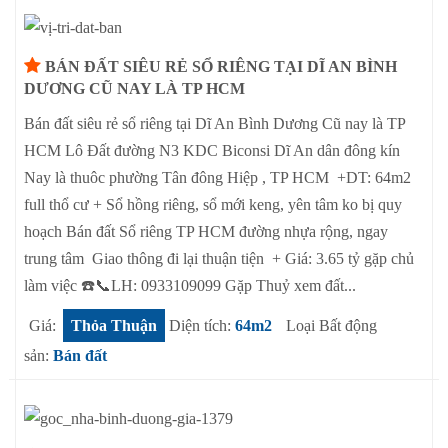
BÁN ĐẤT SIÊU RẺ SỔ RIÊNG TẠI DĨ AN BÌNH
DƯƠNG CŨ NAY LÀ TP HCM
Bán đất siêu rẻ sổ riêng tại Dĩ An Bình Dương Cũ nay là TP
HCM Lô Đất đường N3 KDC Biconsi Dĩ An dân đông kín
Nay là thuôc phường Tân đông Hiệp , TP HCM +DT: 64m2
full thổ cư + Sổ hồng riêng, sổ mới keng, yên tâm ko bị quy
hoạch Bán đất Sổ riêng TP HCM đường nhựa rộng, ngay
trung tâm Giao thông đi lại thuận tiện + Giá: 3.65 tỷ gặp chủ
làm việc ☎️📞LH: 0933109099 Gặp Thuỷ xem đất...
Giá:
Thỏa Thuận
Diện tích:
64m2
Loại Bất động
sản:
Bán đất