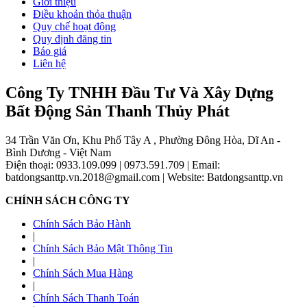
Giới thiệu
Điều khoản thỏa thuận
Quy chế hoạt động
Quy định đăng tin
Báo giá
Liên hệ
Công Ty TNHH Đầu Tư Và Xây Dựng
Bất Động Sản Thanh Thủy Phát
34 Trần Văn Ơn, Khu Phố Tây A , Phường Đông Hòa, Dĩ An -
Bình Dương - Việt Nam
Điện thoại: 0933.109.099
|
0973.591.709
|
Email:
batdongsanttp.vn.2018@gmail.com
|
Website: Batdongsanttp.vn
CHÍNH SÁCH CÔNG TY
Chính Sách Bảo Hành
|
Chính Sách Bảo Mật Thông Tin
|
Chính Sách Mua Hàng
|
Chính Sách Thanh Toán