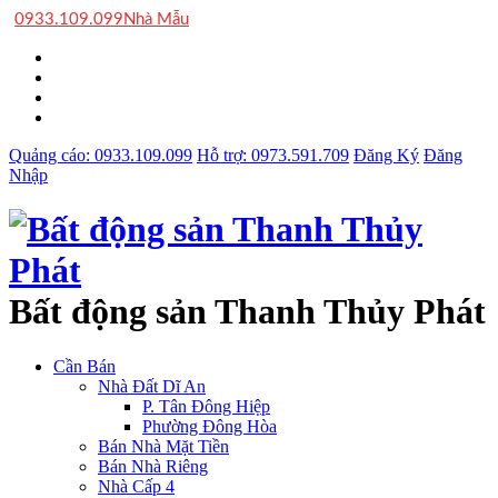
0933.109.099
Nhà Mẫu
Quảng cáo:
0933.109.099
Hỗ trợ:
0973.591.709
Đăng Ký
Đăng
Nhập
Bất động sản Thanh Thủy Phát
Cần Bán
Nhà Đất Dĩ An
P. Tân Đông Hiệp
Phường Đông Hòa
Bán Nhà Mặt Tiền
Bán Nhà Riêng
Nhà Cấp 4