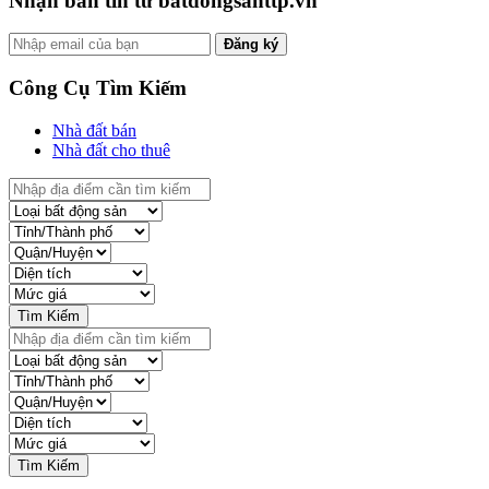
Nhận bản tin từ batdongsanttp.vn
Đăng ký
Công Cụ Tìm Kiếm
Nhà đất bán
Nhà đất cho thuê