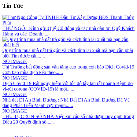
Tin Tức
THƯ NGỎ! Kính gửi:Quý Cổ đông và các nhà đầu tư. Quý Khách
Hàng và các Doanh......
Quy trình mua nhà đất trả góp và cách tính lãi xuất mà bạn cần phải
biết Tìm được căn......
NO IMAGE
Thị Trường bất động sản vẫn tăng cao trong cơn bão Dịch Covid-19
Cơn bão mùa dịch kéo theo......
NO IMAGE
Dịch Covid-19 Rất nguy hiểm với tóc độ lây lan rất nhanh Bệnh do
vi-rút corona (COVID-19) là một......
NO IMAGE
Nhà đất Dĩ An Bình Dương : Nhà Đất Dĩ An Bình Dương Đã Và
đang Phát Triển Mạnh cực mạnh......
NO IMAGE
THỦ TỤC XIN SỐ NHÀ Việc xin cấp số nhà được quy định trong
Điều 20 Quyết định số......