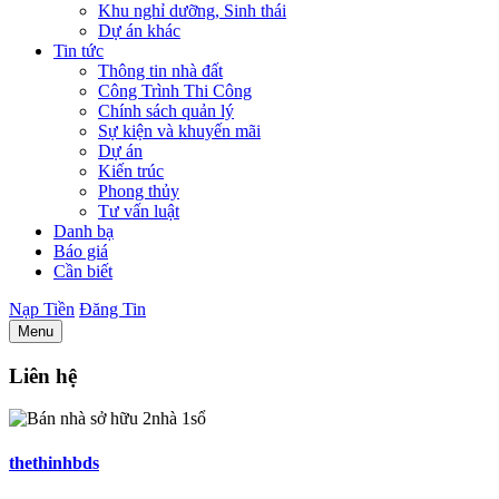
Khu nghỉ dưỡng, Sinh thái
Dự án khác
Tin tức
Thông tin nhà đất
Công Trình Thi Công
Chính sách quản lý
Sự kiện và khuyến mãi
Dự án
Kiến trúc
Phong thủy
Tư vấn luật
Danh bạ
Báo giá
Cần biết
Nạp Tiền
Đăng Tin
Menu
Liên hệ
thethinhbds