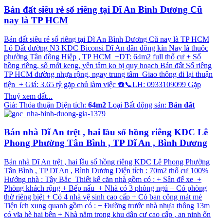
Bán đất siêu rẻ sổ riêng tại Dĩ An Bình Dương Cũ
nay là TP HCM
Bán đất siêu rẻ sổ riêng tại Dĩ An Bình Dương Cũ nay là TP HCM
Lô Đất đường N3 KDC Biconsi Dĩ An dân đông kín Nay là thuôc
phường Tân đông Hiệp , TP HCM +DT: 64m2 full thổ cư + Sổ
hồng riêng, sổ mới keng, yên tâm ko bị quy hoạch Bán đất Sổ riêng
TP HCM đường nhựa rộng, ngay trung tâm Giao thông đi lại thuận
tiện + Giá: 3.65 tỷ gặp chủ làm việc ☎️📞LH: 0933109099 Gặp
Thuỷ xem đất...
Giá:
Thỏa thuận
Diện tích:
64m2
Loại Bất động sản:
Bán đất
Bán nhà Dĩ An trệt , hai lầu sổ hồng riêng KDC Lê
Phong Phường Tân Bình , TP Dĩ An , Bình Dương
Bán nhà Dĩ An trệt , hai lầu sổ hồng riêng KDC Lê Phong Phường
Tân Bình , TP Dĩ An , Bình Dương Diện tích : 70m2 thổ cư 100%
Hướng nhà : Tây Bắc Thiết kế căn nhà gồm có : + Sân để xe +
Phòng khách rộng + Bếp nấu + Nhà có 3 phòng ngủ + Có phòng
thờ riêng biệt + Có 4 nhà vệ sinh cao cấp + Có ban công mát mẻ
Tiện ích xung quanh gồm có : + Đường trước nhà nhựa thông 13m
có vĩa hè hai bên + Nhà nằm trong khu dân cư cao cấp , an ninh ổn