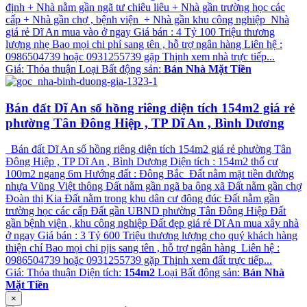
định + Nhà nằm gần ngã tư chiêu liêu + Nhà gần trường học các
cấp + Nhà gần chợ , bệnh viện + Nhà gần khu công nghiệp Nhà
giá rẻ Dĩ An mua vào ở ngay Giá bán : 4 Tỷ 100 Triệu thương
lượng nhẹ Bao mọi chi phí sang tên , hỗ trợ ngân hàng Liên hệ :
0986504739 hoặc 0931255739 gặp Thịnh xem nhà trực tiếp...
Giá:
Thỏa thuận
Loại Bất động sản:
Bán Nhà Mặt Tiền
Bán đất Dĩ An sổ hồng riêng diện tích 154m2 giá rẻ
phường Tân Đông Hiệp , TP Dĩ An , Bình Dương
Bán đất Dĩ An sổ hồng riêng diện tích 154m2 giá rẻ phường Tân
Đông Hiệp , TP Dĩ An , Bình Dương Diện tích : 154m2 thổ cư
100m2 ngang 6m Hướng đất : Đông Bắc Đất nằm mặt tiền đường
nhựa Vũng Việt thông Đất nằm gần ngã ba ông xã Đất nằm gần chợ
Đoàn thị Kia Đất nằm trong khu dân cư đông đúc Đất nằm gần
trường học các cấp Đất gần UBND phường Tân Đông Hiệp Đất
gần bệnh viện , khu công nghiệp Đất đẹp giá rẻ Dĩ An mua xây nhà
ở ngay Giá bán : 3 Tỷ 600 Triệu thương lượng cho quý khách hàng
thiện chí Bao mọi chi pjis sang tên , hỗ trợ ngân hàng Liên hệ :
0986504739 hoặc 0931255739 gặp Thịnh xem đất trực tiếp...
Giá:
Thỏa thuận
Diện tích:
154m2
Loại Bất động sản:
Bán Nhà
Mặt Tiền
×