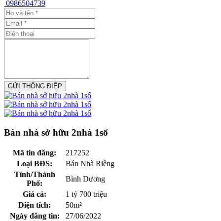
0986504739
GỬI THÔNG ĐIỆP
Bán nhà sở hữu 2nhà 1sổ
Mã tin đăng:
217252
Loại BĐS:
Bán Nhà Riêng
Tỉnh/Thành
Bình Dương
Phố:
Giá cả:
1 tỷ 700 triệu
Diện tích:
50m²
Ngày đăng tin:
27/06/2022