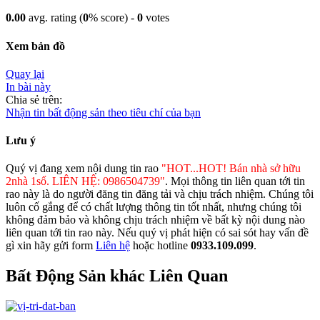
0.00
avg. rating (
0
% score) -
0
votes
Xem bản đồ
Quay lại
In bài này
Chia sẻ trên:
Nhận tin bất động sản theo tiêu chí của bạn
Lưu ý
Quý vị đang xem nội dung tin rao
"HOT...HOT! Bán nhà sở hữu
2nhà 1sổ. LIÊN HỆ: 0986504739"
. Mọi thông tin liên quan tới tin
rao này là do người đăng tin đăng tải và chịu trách nhiệm. Chúng tôi
luôn cố gắng để có chất lượng thông tin tốt nhất, nhưng chúng tôi
không đảm bảo và không chịu trách nhiệm về bất kỳ nội dung nào
liên quan tới tin rao này. Nếu quý vị phát hiện có sai sót hay vấn đề
gì xin hãy gửi form
Liên hệ
hoặc hotline
0933.109.099
.
Bất Động Sản khác Liên Quan