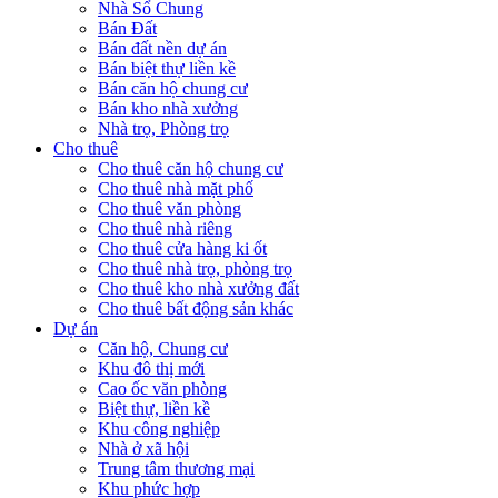
Nhà Sổ Chung
Bán Đất
Bán đất nền dự án
Bán biệt thự liền kề
Bán căn hộ chung cư
Bán kho nhà xưởng
Nhà trọ, Phòng trọ
Cho thuê
Cho thuê căn hộ chung cư
Cho thuê nhà mặt phố
Cho thuê văn phòng
Cho thuê nhà riêng
Cho thuê cửa hàng ki ốt
Cho thuê nhà trọ, phòng trọ
Cho thuê kho nhà xưởng đất
Cho thuê bất động sản khác
Dự án
Căn hộ, Chung cư
Khu đô thị mới
Cao ốc văn phòng
Biệt thự, liền kề
Khu công nghiệp
Nhà ở xã hội
Trung tâm thương mại
Khu phức hợp