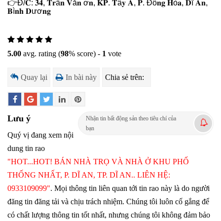
👉
Đ/𝐂: 𝟑𝟒, 𝐓𝐫ầ𝐧 𝐕ă𝐧 ơ𝐧, 𝐊𝐏. 𝐓â𝐲 𝐀, 𝐏. Đô𝐧𝐠 𝐇ò𝐚, 𝐃ĩ 𝐀𝐧,
𝐁ì𝐧𝐡 𝐃ươ𝐧𝐠
5.00
avg. rating (
98
% score) -
1
vote
Quay lại
In bài này
Chia sẻ trên:
Lưu ý
Nhận tin bất động sản theo tiêu chí của
bạn
Quý vị đang xem nội
dung tin rao
"HOT...HOT! BÁN NHÀ TRỌ VÀ NHÀ Ở KHU PHỐ
THỐNG NHẤT, P. DĨ AN, TP. DĨ AN.. LIÊN HỆ:
0933109099"
. Mọi thông tin liên quan tới tin rao này là do người
đăng tin đăng tải và chịu trách nhiệm. Chúng tôi luôn cố gắng để
có chất lượng thông tin tốt nhất, nhưng chúng tôi không đảm bảo