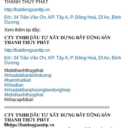
THANH THUỶ PHÁT
http://batdongsanttp.vn
Đ/c: 34 Trần Văn Ơn, KP. Tây A, P. Đông Hoà, Dĩ An, Bình
Dương
Xem thêm tại đây:
𝐂𝐓𝐘 𝐓𝐍𝐇𝐇 ĐẦ𝐔 𝐓Ư 𝐗Â𝐘 𝐃Ự𝐍𝐆 𝐁Ấ𝐓 ĐỘ𝐍𝐆 𝐒Ả𝐍
𝐓𝐇𝐀𝐍𝐇 𝐓𝐇Ủ𝐘 𝐏𝐇Á𝐓
http://batdongsanttp.vn
Đ/c: 34 Trần Văn Ơn, KP. Tây A, P. Đông Hoà, Dĩ An, Bình
Dương
#bdsthanhthuyphat
#
nhadatdianbinhduong
#
bannhadian
#
nhadian
#
nhadatdianphuongtandonghiep
#
bdsthanhthuyphat
#nhacap4dian
=========================================
𝐂𝐓𝐘 𝐓𝐍𝐇𝐇 ĐẦ𝐔 𝐓Ư 𝐗Â𝐘 𝐃Ự𝐍𝐆 𝐁Ấ𝐓 ĐỘ𝐍𝐆 𝐒Ả𝐍
𝐓𝐇𝐀𝐍𝐇 𝐓𝐇Ủ𝐘 𝐏𝐇Á𝐓
🌐
𝐡𝐭𝐭𝐩𝐬://𝐛𝐚𝐭𝐝𝐨𝐧𝐠𝐬𝐚𝐧𝐭𝐭𝐩.𝐯𝐧