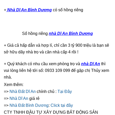
+
Nhà Dĩ An Bình Dương
có sổ hồng riêng
Sổ hồng riêng
nhà Dĩ An Bình Dương
+ Giá cả hấp dẫn và hợp lí, chỉ cần 3 tỷ 900 triệu là bạn sẽ
sở hữu dãy nhà trọ và căn nhà cấp 4 rồi !
+ Quý khách có nhu cầu xem phòng trọ và
nhà Dĩ An
thì
vui lòng liên hệ tới số: 0933 109 099 để gặp chị Thủy xem
nhà.
Xem thêm:
=>
Nhà Đất Dĩ An
chính chủ :
Tại Đây
=>
Nhà Dĩ An
giá rẻ
=>
Nhà Đất Bình Dương
:
Click tại đây
CTY TNHH ĐẦU TƯ XÂY DỰNG BẤT ĐỘNG SẢN