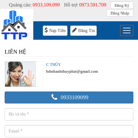
Quảng cáo:
0933.109.099
Hỗ trợ:
0973.591.709
Đăng Ký
Đăng Nhập
Menu
Nạp Tiền
Đăng Tin
LIÊN HỆ
C THỦY
bdsthanhthuyphat@gmail.com
0933109099