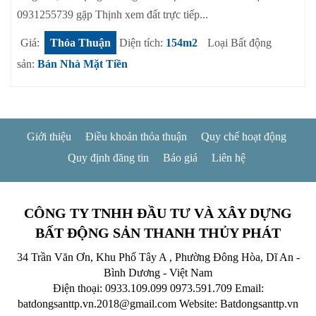
0931255739 gặp Thịnh xem đất trực tiếp...
Giá:
Thỏa Thuận
Diện tích:
154m2
Loại Bất động
sản:
Bán Nhà Mặt Tiền
Giới thiệu
Điều khoản thỏa thuận
Quy chế hoạt động
Quy định đăng tin
Báo giá
Liên hệ
CÔNG TY TNHH ĐẦU TƯ VÀ XÂY DỰNG
BẤT ĐỘNG SẢN THANH THỦY PHÁT
34 Trần Văn Ơn, Khu Phố Tây A , Phường Đông Hòa, Dĩ An -
Bình Dương - Việt Nam
Điện thoại: 0933.109.099
0973.591.709
Email:
batdongsanttp.vn.2018@gmail.com
Website: Batdongsanttp.vn