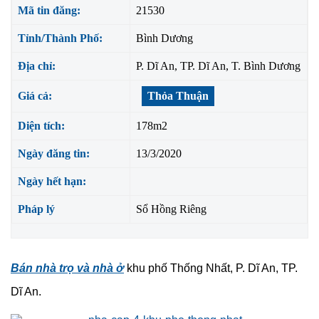
Mã tin đăng:
21530
Tỉnh/Thành Phố:
Bình Dương
Địa chỉ:
P. Dĩ An, TP. Dĩ An, T. Bình Dương
Giá cả:
Thỏa Thuận
Diện tích:
178m2
Ngày đăng tin:
13/3/2020
Ngày hết hạn:
Pháp lý
Sổ Hồng Riêng
Bán nhà trọ và nhà ở
khu phố Thống Nhất, P. Dĩ An, TP.
Dĩ An.