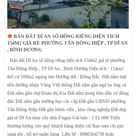
BÁN ĐẤT DĨ AN SỔ HỒNG RIÊNG DIỆN TÍCH
154M2 GIÁ RẺ PHƯỜNG TÂN ĐÔNG HIỆP , TP DĨ AN
, BÌNH DƯƠNG
Bán đất Dĩ An sổ hồng riêng diện tích 154m2 giá rẻ phường
Tân Đông Hiệp , TP Dĩ An , Bình Dương Diện tích : 154m2
thổ cư 100m2 ngang 6m Hướng đất : Đông Bắc Đất nằm mặt
tiền đường nhựa Vũng Việt thông Đất nằm gần ngã ba ông xã
Đất nằm gần chợ Đoàn thị Kia Đất nằm trong khu dân cư đông
đúc Đất nằm gần trường học các cấp Đất gần UBND phường
Tân Đông Hiệp Đất gần bệnh viện , khu công nghiệp Đất đẹp
giá rẻ Dĩ An mua xây nhà ở ngay Giá bán : 3 Tỷ 600 Triệu
thương lượng cho quý khách hàng thiện chí Bao mọi chi pjis
sang tên , hỗ trợ ngân hàng Liên hệ : 0986504739 hoặc