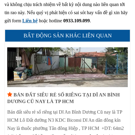
và không chịu trách nhiệm về bất kỳ nội dung nào liên quan tới
tin rao này. Nếu quý vị phát hiện có sai sót hay vấn đề gì xin hãy
gửi form
Liên hệ
hoặc hotline
0933.109.099
.
BẤT ĐỘNG SẢN KHÁC LIÊN QUAN
BÁN ĐẤT SIÊU RẺ SỔ RIÊNG TẠI DĨ AN BÌNH
DƯƠNG CŨ NAY LÀ TP HCM
Bán đất siêu rẻ sổ riêng tại Dĩ An Bình Dương Cũ nay là TP
HCM Lô Đất đường N3 KDC Biconsi Dĩ An dân đông kín
Nay là thuôc phường Tân đông Hiệp , TP HCM +DT: 64m2