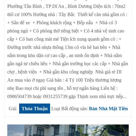
Phường Tân Bình , TP Dĩ An , Bình Dương Diện tích : 70m2
thổ cư 100% Hướng nhà : Tây Bắc Thiết kế căn nhà gồm có :
+ Sân để xe + Phòng khách rộng + Bếp nấu + Nhà có 3
phòng ngủ + Có phòng thờ riêng biệt + Có 4 nhà vệ sinh cao
cấp + Có ban công mát mẻ Tiện ích xung quanh gồm có : +
Đường trước nhà nhựa thông 13m có vĩa hè hai bên + Nhà
nằm trong khu dân cư cao cấp , an ninh ổn định + Nhà nằm
gần ngã tư chiêu liêu + Nhà gần trường học các cấp + Nhà gần
chợ , bệnh viện + Nhà gần khu công nghiệp Nhà giá rẻ Dĩ
An mua vào ở ngay Giá bán : 4 Tỷ 100 Triệu thương lượng
nhẹ Bao mọi chi phí sang tên , hỗ trợ ngân hàng Liên hệ :
0986504739 hoặc 0931255739 gặp Thịnh xem nhà trực tiếp...
Giá:
Thỏa Thuận
Loại Bất động sản:
Bán Nhà Mặt Tiền