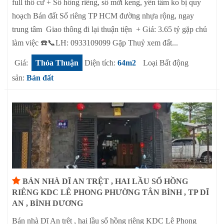
full thổ cư + Sổ hồng riêng, sổ mới keng, yên tâm ko bị quy
hoạch Bán đất Sổ riêng TP HCM đường nhựa rộng, ngay
trung tâm Giao thông đi lại thuận tiện + Giá: 3.65 tỷ gặp chủ
làm việc ☎️📞LH: 0933109099 Gặp Thuỷ xem đất...
Giá:
Thỏa Thuận
Diện tích:
64m2
Loại Bất động
sản:
Bán đất
BÁN NHÀ DĨ AN TRỆT , HAI LẦU SỔ HỒNG
RIÊNG KDC LÊ PHONG PHƯỜNG TÂN BÌNH , TP DĨ
AN , BÌNH DƯƠNG
Bán nhà Dĩ An trệt , hai lầu sổ hồng riêng KDC Lê Phong