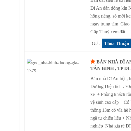
Bán đất siêu rẻ sổ 
Dĩ An dân đông kín 
hồng riêng, sổ mới k
ngay trung tâm Giao 
Gặp Thuỷ xem đất...
Giá:
Thỏa Thuận
BÁN NHÀ DĨ A
TÂN BÌNH , TP DĨ
Bán nhà Dĩ An trệt ,
Dương Diện tích : 70
xe + Phòng khách rộn
vệ sinh cao cấp + Có
thông 13m có vĩa hè 
ngã tư chiêu liêu + 
nghiệp Nhà giá rẻ Dĩ