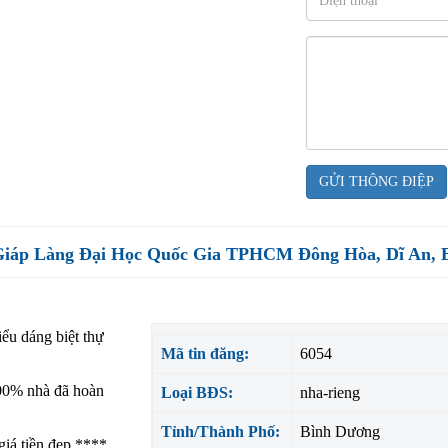
GỬI THÔNG ĐIỆP
 Giáp Làng Đại Học Quốc Gia TPHCM Đông Hòa, Dĩ An,
iểu dáng biệt thự
Mã tin đăng:
6054
100% nhà đã hoàn
Loại BĐS:
nha-rieng
Tỉnh/Thành Phố:
Bình Dương
 giá tiền đẹp ****