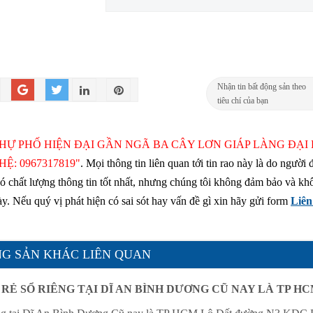
Nhận tin bất động sản theo
tiêu chí của bạn
 THỰ PHỐ HIỆN ĐẠI GẦN NGÃ BA CÂY LƠN GIÁP LÀNG ĐẠI
Ệ: 0967317819"
. Mọi thông tin liên quan tới tin rao này là do người 
có chất lượng thông tin tốt nhất, nhưng chúng tôi không đảm bảo và kh
này. Nếu quý vị phát hiện có sai sót hay vấn đề gì xin hãy gửi form
Liên
G SẢN KHÁC LIÊN QUAN
RẺ SỔ RIÊNG TẠI DĨ AN BÌNH DƯƠNG CŨ NAY LÀ TP H