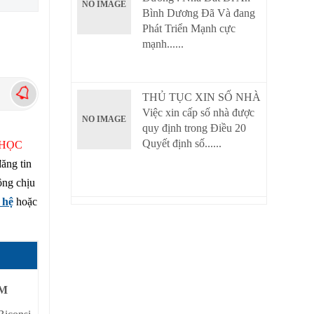
NO IMAGE
Bình Dương Đã Và đang
Phát Triển Mạnh cực
mạnh......
THỦ TỤC XIN SỐ NHÀ
Việc xin cấp số nhà được
NO IMAGE
quy định trong Điều 20
Quyết định số......
 HỌC
đăng tin
ông chịu
 hệ
hoặc
CM