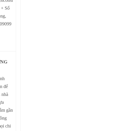
Biconsi
 + Sổ
ộng,
109099
ỜNG
ình
n để
 nhà
ựa
nằm gần
công
ọi chi