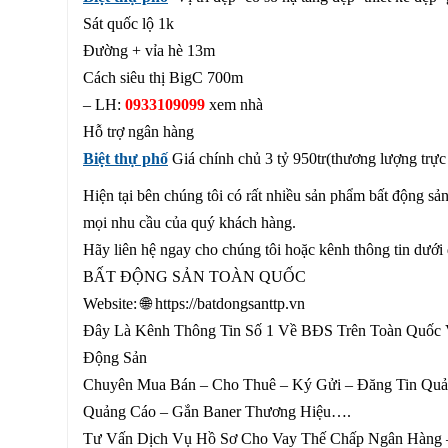
Sát quốc lộ 1k
Đường + vỉa hè 13m
Cách siêu thị BigC 700m
– LH:
0933109099
xem nhà
Hỗ trợ ngân hàng
Biệt thự phố
Giá chính chủ 3 tỷ 950tr(thương lượng trực 
Hiện tại bên chúng tôi có rất nhiều sản phẩm bất động s
mọi nhu cầu của quý khách hàng.
Hãy liên hệ ngay cho chúng tôi hoặc kênh thông tin dưới
BẤT ĐỘNG SẢN TOÀN QUỐC
Website: 🌐 https://batdongsanttp.vn
Đây Là Kênh Thông Tin Số 1 Về BĐS Trên Toàn Quốc 
Động Sản
Chuyên Mua Bán – Cho Thuê – Ký Gửi – Đăng Tin Quả
Quảng Cáo – Gắn Baner Thương Hiệu….
Tư Vấn Dịch Vụ Hồ Sơ Cho Vay Thế Chấp Ngân Hàng 