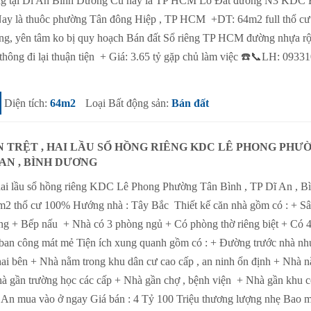
riêng tại Dĩ An Bình Dương Cũ nay là TP HCM Lô Đất đường N3 KDC 
Nay là thuôc phường Tân đông Hiệp , TP HCM +DT: 64m2 full thổ cư
eng, yên tâm ko bị quy hoạch Bán đất Sổ riêng TP HCM đường nhựa r
thông đi lại thuận tiện + Giá: 3.65 tỷ gặp chủ làm việc ☎️📞LH: 0933
Diện tích:
64m2
Loại Bất động sản:
Bán đất
N TRỆT , HAI LẦU SỔ HỒNG RIÊNG KDC LÊ PHONG PHƯ
 AN , BÌNH DƯƠNG
 hai lầu sổ hồng riêng KDC Lê Phong Phường Tân Bình , TP Dĩ An , B
m2 thổ cư 100% Hướng nhà : Tây Bắc Thiết kế căn nhà gồm có : + Sâ
g + Bếp nấu + Nhà có 3 phòng ngủ + Có phòng thờ riêng biệt + Có 4
 ban công mát mẻ Tiện ích xung quanh gồm có : + Đường trước nhà nh
hai bên + Nhà nằm trong khu dân cư cao cấp , an ninh ổn định + Nhà 
Nhà gần trường học các cấp + Nhà gần chợ , bệnh viện + Nhà gần khu 
 An mua vào ở ngay Giá bán : 4 Tỷ 100 Triệu thương lượng nhẹ Bao m