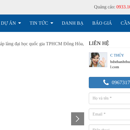
Quảng cáo:
0933.1
DỰ ÁN
TIN TỨC
DANH BẠ
BÁO GIÁ
CẦN
LIÊN HỆ
C THỦY
bdsthanhth
l.com
0967317