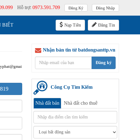
09.099
Hỗ trợ:
0973.591.709
Đăng Ký
Đăng Nhập
 BIẾT
Nạp Tiền
Đăng Tin
Nhận bản tin từ batdongsanttp.vn
Đăng ký
uyphat@gmai
Công Cụ Tìm Kiếm
819
Nhà đất bán
Nhà đất cho thuê