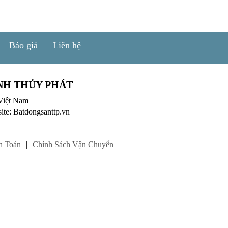
Báo giá
Liên hệ
NH THỦY PHÁT
Việt Nam
ite: Batdongsanttp.vn
h Toán
|
Chính Sách Vận Chuyển