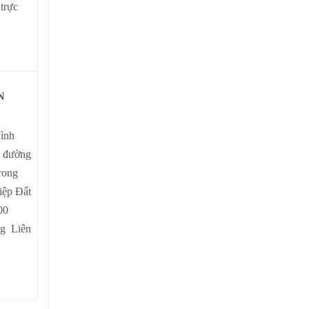
trực
N
Bình
n đường
rong
iệp Đất
00
ng Liên