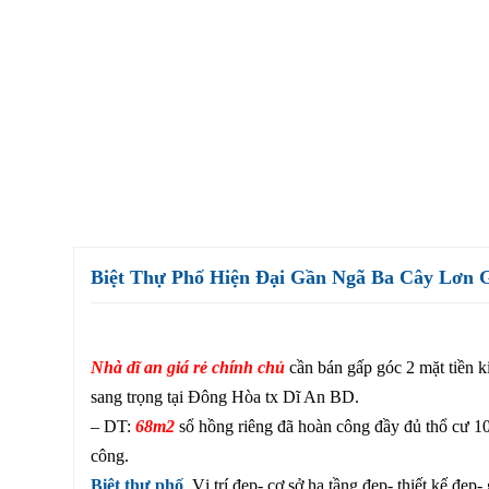
Biệt Thự Phố Hiện Đại Gần Ngã Ba Cây Lơn
Nhà dĩ an giá rẻ chính chủ
cần bán gấp góc 2 mặt tiền k
sang trọng tại Đông Hòa tx Dĩ An BD.
– DT:
68m2
sổ hồng riêng đã hoàn công đầy đủ thổ cư 
công.
Biệt thự phố
Vị trí đẹp- cơ sở hạ tầng đẹp- thiết kế đẹp-