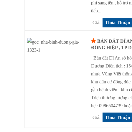
phí sang tên , hỗ tr
tiếp...
Giá:
Thỏa Thuận
BÁN ĐẤT DĨ A
ĐÔNG HIỆP , TP 
Bán đất Dĩ An sổ hồn
Dương Diện tích : 1
nhựa Vũng Việt thông
khu dân cư đông đúc
gần bệnh viện , khu 
Triệu thương lượng ch
hệ : 0986504739 hoặc
Giá:
Thỏa Thuận