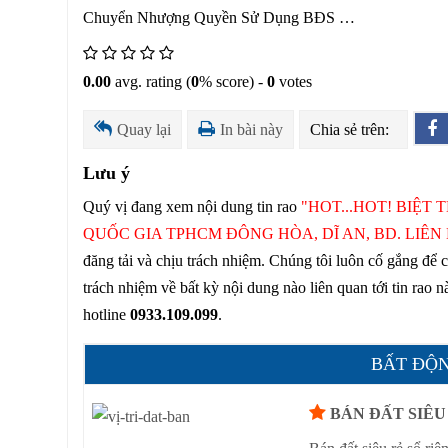
Chuyển Nhượng Quyền Sử Dụng BĐS …
0.00
avg. rating (
0
% score) -
0
votes
Quay lại
In bài này
Chia sẻ trên:
Lưu ý
Quý vị đang xem nội dung tin rao
"HOT...HOT! BIỆT
QUỐC GIA TPHCM ĐÔNG HÒA, DĨ AN, BD. LIÊN H
đăng tải và chịu trách nhiệm. Chúng tôi luôn cố gắng để 
trách nhiệm về bất kỳ nội dung nào liên quan tới tin rao 
hotline
0933.109.099
.
BẤT ĐỘN
BÁN ĐẤT SIÊU 