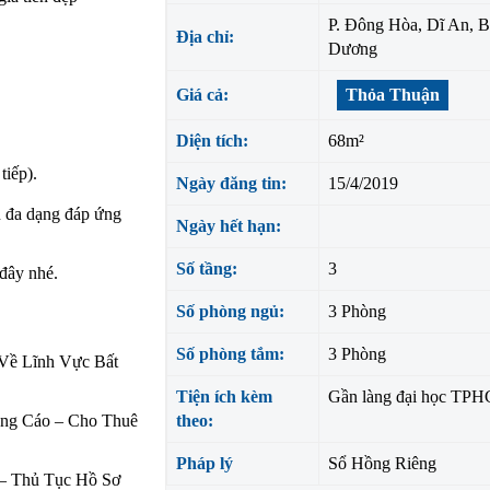
P. Đông Hòa, Dĩ An, B
Địa chỉ:
Dương
Giá cả:
Thỏa Thuận
Diện tích:
68m²
tiếp).
Ngày đăng tin:
15/4/2019
ản đa dạng đáp ứng
Ngày hết hạn:
Số tầng:
3
 đây nhé.
Số phòng ngủ:
3 Phòng
Số phòng tắm:
3 Phòng
Về Lĩnh Vực Bất
Tiện ích kèm
Gần làng đại học TP
ng Cáo – Cho Thuê
theo:
Pháp lý
Sổ Hồng Riêng
– Thủ Tục Hồ Sơ