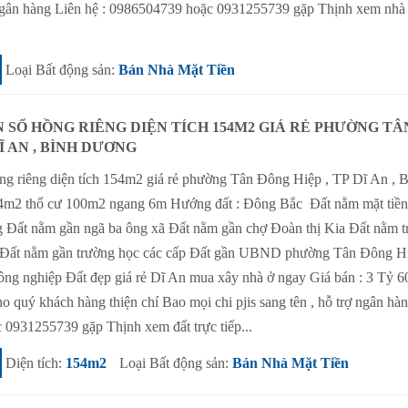
ợ ngân hàng Liên hệ : 0986504739 hoặc 0931255739 gặp Thịnh xem nhà 
Loại Bất động sản:
Bán Nhà Mặt Tiền
N SỔ HỒNG RIÊNG DIỆN TÍCH 154M2 GIÁ RẺ PHƯỜNG TÂ
DĨ AN , BÌNH DƯƠNG
g riêng diện tích 154m2 giá rẻ phường Tân Đông Hiệp , TP Dĩ An , 
54m2 thổ cư 100m2 ngang 6m Hướng đất : Đông Bắc Đất nằm mặt tiề
 Đất nằm gần ngã ba ông xã Đất nằm gần chợ Đoàn thị Kia Đất nằm t
 Đất nằm gần trường học các cấp Đất gần UBND phường Tân Đông H
công nghiệp Đất đẹp giá rẻ Dĩ An mua xây nhà ở ngay Giá bán : 3 Tỷ 6
o quý khách hàng thiện chí Bao mọi chi pjis sang tên , hỗ trợ ngân hà
 0931255739 gặp Thịnh xem đất trực tiếp...
Diện tích:
154m2
Loại Bất động sản:
Bán Nhà Mặt Tiền