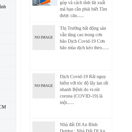
góp và cách tính lãi xuất
ình
mà bạn cần phải biết Tìm
được căn......
Thị Trường bất động sản
vẫn tăng cao trong cơn
NO IMAGE
bão Dịch Covid-19 Cơn
bão mùa dịch kéo theo......
Dịch Covid-19 Rất nguy
hiểm với tóc độ lây lan rất
NO IMAGE
nhanh Bệnh do vi-rút
corona (COVID-19) là
một......
HCM
Nhà đất Dĩ An Bình
Dương : Nhà Đất Dĩ An