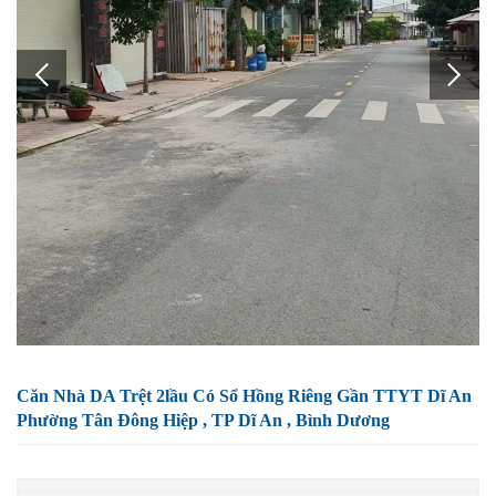
Căn Nhà DA Trệt 2lầu Có Sổ Hồng Riêng Gần TTYT Dĩ An
Phường Tân Đông Hiệp , TP Dĩ An , Bình Dương