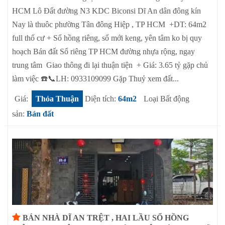
HCM Lô Đất đường N3 KDC Biconsi Dĩ An dân đông kín
Nay là thuôc phường Tân đông Hiệp , TP HCM +DT: 64m2
full thổ cư + Sổ hồng riêng, sổ mới keng, yên tâm ko bị quy
hoạch Bán đất Sổ riêng TP HCM đường nhựa rộng, ngay
trung tâm Giao thông đi lại thuận tiện + Giá: 3.65 tỷ gặp chủ
làm việc ☎️📞LH: 0933109099 Gặp Thuỷ xem đất...
Giá:
Thỏa Thuận
Diện tích:
64m2
Loại Bất động
sản:
Bán đất
BÁN NHÀ DĨ AN TRỆT , HAI LẦU SỔ HỒNG