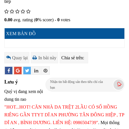
tiếp
0.00
avg. rating (
0
% score) -
0
votes
XEM BẢN ĐỒ
Quay lại
In bài này
Chia sẻ trên:
Lưu ý
Nhận tin bất động sản theo tiêu chí của
bạn
Quý vị đang xem nội
dung tin rao
"HOT...HOT! CĂN NHÀ DA TRỆT 2LẦU CÓ SỔ HỒNG
RIÊNG GẦN TTYT DĨ AN PHƯỜNG TÂN ĐÔNG HIỆP , TP
DĨ AN , BÌNH DƯƠNG. LIÊN HỆ: 0986504739"
. Mọi thông