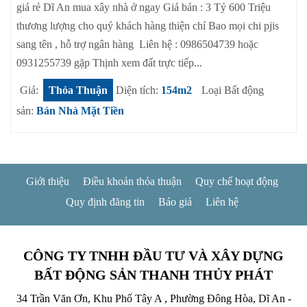
giá rẻ Dĩ An mua xây nhà ở ngay Giá bán : 3 Tỷ 600 Triệu
thương lượng cho quý khách hàng thiện chí Bao mọi chi pjis
sang tên , hỗ trợ ngân hàng Liên hệ : 0986504739 hoặc
0931255739 gặp Thịnh xem đất trực tiếp...
Giá:
Thỏa Thuận
Diện tích:
154m2
Loại Bất động
sản:
Bán Nhà Mặt Tiền
Giới thiệu
Điều khoản thỏa thuận
Quy chế hoạt động
Quy định đăng tin
Báo giá
Liên hệ
CÔNG TY TNHH ĐẦU TƯ VÀ XÂY DỰNG
BẤT ĐỘNG SẢN THANH THỦY PHÁT
34 Trần Văn Ơn, Khu Phố Tây A , Phường Đông Hòa, Dĩ An -