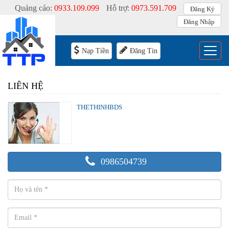
Quảng cáo:
0933.109.099
Hỗ trợ:
0973.591.709
Đăng Ký
Đăng Nhập
Menu
Nạp Tiền
Đăng Tin
LIÊN HỆ
THETHINHBDS
0986504739