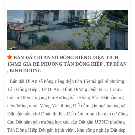
BÁN ĐẤT DĨ AN SỔ HỒNG RIÊNG DIỆN TÍCH
154M2 GIÁ RẺ PHƯỜNG TÂN ĐÔNG HIỆP , TP DĨ AN
, BÌNH DƯƠNG
Bán đất Dĩ An sổ hồng riêng diện tích 154m2 giá rẻ phường
Tân Đông Hiệp , TP Dĩ An , Bình Dương Diện tích : 154m2
thổ cư 100m2 ngang 6m Hướng đất : Đông Bắc Đất nằm mặt
tiền đường nhựa Vũng Việt thông Đất nằm gần ngã ba ông xã
Đất nằm gần chợ Đoàn thị Kia Đất nằm trong khu dân cư đông
đúc Đất nằm gần trường học các cấp Đất gần UBND phường
Tân Đông Hiệp Đất gần bệnh viện , khu công nghiệp Đất đẹp