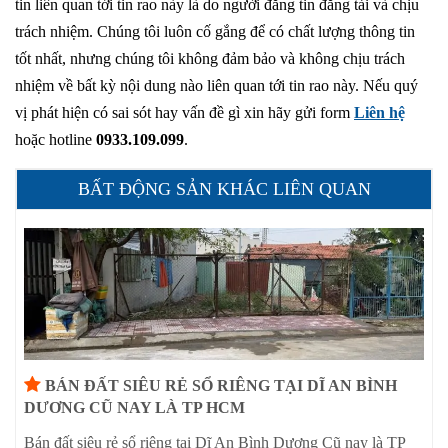
tin liên quan tới tin rao này là do người đăng tin đăng tải và chịu
trách nhiệm. Chúng tôi luôn cố gắng để có chất lượng thông tin
tốt nhất, nhưng chúng tôi không đảm bảo và không chịu trách
nhiệm về bất kỳ nội dung nào liên quan tới tin rao này. Nếu quý
vị phát hiện có sai sót hay vấn đề gì xin hãy gửi form
Liên hệ
hoặc hotline
0933.109.099
.
BẤT ĐỘNG SẢN KHÁC LIÊN QUAN
BÁN ĐẤT SIÊU RẺ SỔ RIÊNG TẠI DĨ AN BÌNH
DƯƠNG CŨ NAY LÀ TP HCM
Bán đất siêu rẻ sổ riêng tại Dĩ An Bình Dương Cũ nay là TP