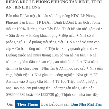
RIÊNG KDC LÊ PHONG PHƯỜNG TÂN BÌNH , TP DĨ
AN , BÌNH DƯƠNG
Bán nhà Dĩ An trệt , hai lầu sổ hồng riêng KDC Lê Phong
Phường Tân Bình , TP Dĩ An , Bình Dương Diện tích : 70m2
thổ cư 100% Hướng nhà : Tây Bắc Thiết kế căn nhà gồm có :
+ Sân để xe + Phòng khách rộng + Bếp nấu + Nhà có 3
phòng ngủ + Có phòng thờ riêng biệt + Có 4 nhà vệ sinh cao
cấp + Có ban công mát mẻ Tiện ích xung quanh gồm có : +
Đường trước nhà nhựa thông 13m có vĩa hè hai bên + Nhà
nằm trong khu dân cư cao cấp , an ninh ổn định + Nhà nằm
gần ngã tư chiêu liêu + Nhà gần trường học các cấp + Nhà gần
chợ , bệnh viện + Nhà gần khu công nghiệp Nhà giá rẻ Dĩ
An mua vào ở ngay Giá bán : 4 Tỷ 100 Triệu thương lượng
nhẹ Bao mọi chi phí sang tên , hỗ trợ ngân hàng Liên hệ :
0986504739 hoặc 0931255739 gặp Thịnh xem nhà trực tiếp...
Giá:
Thỏa Thuận
Loại Bất động sản:
Bán Nhà Mặt Tiền