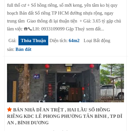
full thổ cư + Sổ hồng riêng, sổ mới keng, yên tâm ko bị quy
hoạch Bán đất Sổ riêng TP HCM đường nhựa rộng, ngay
trung tâm Giao thông đi lại thuận tiện + Giá: 3.65 tỷ gặp chủ
làm việc ☎️📞LH: 0933109099 Gặp Thuỷ xem đất...
Giá:
Thỏa Thuận
Diện tích:
64m2
Loại Bất động
sản:
Bán đất
BÁN NHÀ DĨ AN TRỆT , HAI LẦU SỔ HỒNG
RIÊNG KDC LÊ PHONG PHƯỜNG TÂN BÌNH , TP DĨ
AN , BÌNH DƯƠNG