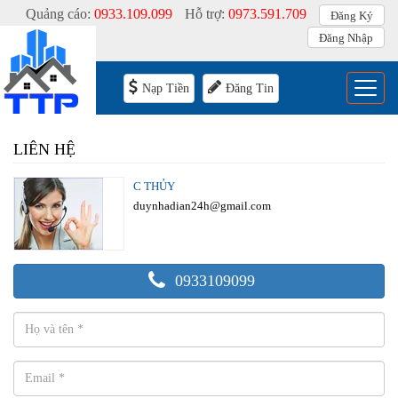
Quảng cáo:
0933.109.099
Hỗ trợ:
0973.591.709
Đăng Ký
Đăng Nhập
Menu
Nạp Tiền
Đăng Tin
LIÊN HỆ
C THỦY
duynhadian24h@gmail.com
0933109099