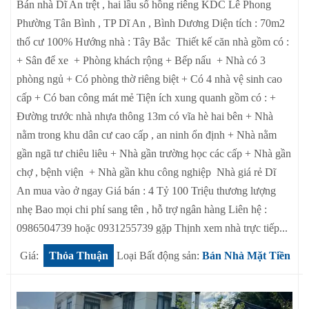
Bán nhà Dĩ An trệt , hai lầu sổ hồng riêng KDC Lê Phong
Phường Tân Bình , TP Dĩ An , Bình Dương Diện tích : 70m2
thổ cư 100% Hướng nhà : Tây Bắc Thiết kế căn nhà gồm có :
+ Sân để xe + Phòng khách rộng + Bếp nấu + Nhà có 3
phòng ngủ + Có phòng thờ riêng biệt + Có 4 nhà vệ sinh cao
cấp + Có ban công mát mẻ Tiện ích xung quanh gồm có : +
Đường trước nhà nhựa thông 13m có vĩa hè hai bên + Nhà
nằm trong khu dân cư cao cấp , an ninh ổn định + Nhà nằm
gần ngã tư chiêu liêu + Nhà gần trường học các cấp + Nhà gần
chợ , bệnh viện + Nhà gần khu công nghiệp Nhà giá rẻ Dĩ
An mua vào ở ngay Giá bán : 4 Tỷ 100 Triệu thương lượng
nhẹ Bao mọi chi phí sang tên , hỗ trợ ngân hàng Liên hệ :
0986504739 hoặc 0931255739 gặp Thịnh xem nhà trực tiếp...
Giá:
Thỏa Thuận
Loại Bất động sản:
Bán Nhà Mặt Tiền