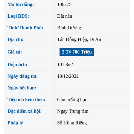
Mã tin đăng:
106275
Loại BĐS:
Đất nền
Tỉnh/Thành Phố:
Bình Dương
Địa chỉ:
Tân Đông Hiệp, Dĩ An
Giá cả:
2 Tỷ 780 Triệu
Diện tích:
101.8m²
Ngày đăng tin:
18/12/2022
Ngày hết hạn:
Tiện ích kèm theo:
Gần trường học
Đặc điểm xã hội:
Ngay Trung tâm
Pháp lý
Sổ Hồng Riêng