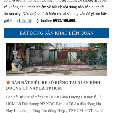
có chất lượng thông tin tốt nhất, nhưng chúng tôi không đảm bảo
và không chịu trách nhiệm về bất kỳ nội dung nào liên quan tới
tin rao này. Nếu quý vị phát hiện có sai sót hay vấn đề gì xin hãy
gửi form
Liên hệ
hoặc hotline
0933.109.099
.
BẤT ĐỘNG SẢN KHÁC LIÊN QUAN
BÁN ĐẤT SIÊU RẺ SỔ RIÊNG TẠI DĨ AN BÌNH
DƯƠNG CŨ NAY LÀ TP HCM
Bán đất siêu rẻ sổ riêng tại Dĩ An Bình Dương Cũ nay là TP
HCM Lô Đất đường N3 KDC Biconsi Dĩ An dân đông kín
Nay là thuôc phường Tân đông Hiệp , TP HCM +DT: 64m2