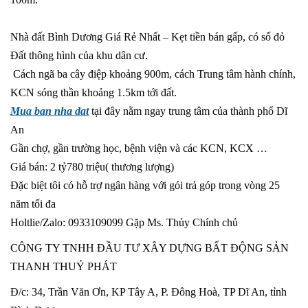
Nhà đất Bình Dương Giá Rẻ Nhất – Kẹt tiền bán gấp, có sổ đỏ
Đất thông hình của khu dân cư.
Cách ngã ba cây điệp khoảng 900m, cách Trung tâm hành chính,
KCN sóng thần khoảng 1.5km tới đất.
Mua ban nha dat
tại đây nằm ngay trung tâm của thành phố Dĩ
An
Gần chợ, gần trường học, bệnh viện và các KCN, KCX …
Giá bán: 2 tỷ780 triệu( thương lượng)
Đặc biệt tôi có hỗ trợ ngân hàng với gói trả góp trong vòng 25
năm tối đa
Holtlie/Zalo: 0933109099 Gặp Ms. Thủy Chính chủ
CÔNG TY TNHH ĐẦU TƯ XÂY DỰNG BẤT ĐỘNG SẢN
THANH THUỶ PHÁT
Đ/c: 34, Trần Văn Ơn, KP Tây A, P. Đông Hoà, TP Dĩ An, tỉnh