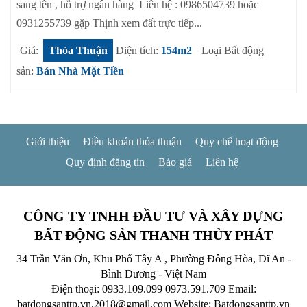
sang tên , hỗ trợ ngân hàng Liên hệ : 0986504739 hoặc
0931255739 gặp Thịnh xem đất trực tiếp...
Giá:
Thỏa Thuận
Diện tích:
154m2
Loại Bất động
sản:
Bán Nhà Mặt Tiền
Giới thiệu
Điều khoản thỏa thuận
Quy chế hoạt động
Quy định đăng tin
Báo giá
Liên hệ
CÔNG TY TNHH ĐẦU TƯ VÀ XÂY DỰNG
BẤT ĐỘNG SẢN THANH THỦY PHÁT
34 Trần Văn Ơn, Khu Phố Tây A , Phường Đông Hòa, Dĩ An -
Bình Dương - Việt Nam
Điện thoại: 0933.109.099
0973.591.709
Email:
batdongsanttp.vn.2018@gmail.com
Website: Batdongsanttp.vn