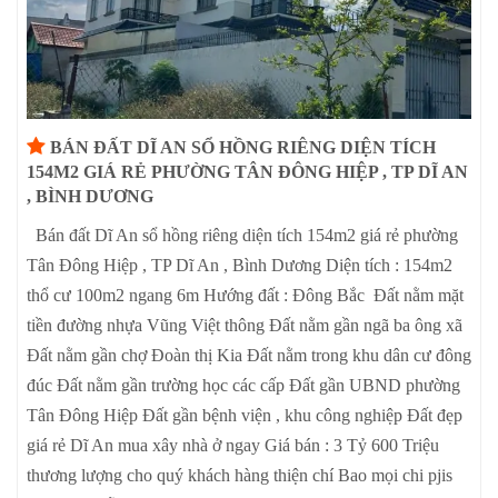
BÁN ĐẤT DĨ AN SỔ HỒNG RIÊNG DIỆN TÍCH
154M2 GIÁ RẺ PHƯỜNG TÂN ĐÔNG HIỆP , TP DĨ AN
, BÌNH DƯƠNG
Bán đất Dĩ An sổ hồng riêng diện tích 154m2 giá rẻ phường
Tân Đông Hiệp , TP Dĩ An , Bình Dương Diện tích : 154m2
thổ cư 100m2 ngang 6m Hướng đất : Đông Bắc Đất nằm mặt
tiền đường nhựa Vũng Việt thông Đất nằm gần ngã ba ông xã
Đất nằm gần chợ Đoàn thị Kia Đất nằm trong khu dân cư đông
đúc Đất nằm gần trường học các cấp Đất gần UBND phường
Tân Đông Hiệp Đất gần bệnh viện , khu công nghiệp Đất đẹp
giá rẻ Dĩ An mua xây nhà ở ngay Giá bán : 3 Tỷ 600 Triệu
thương lượng cho quý khách hàng thiện chí Bao mọi chi pjis