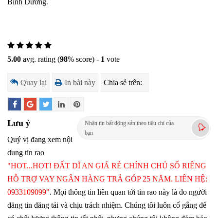
Bình Dương.
5.00
avg. rating (
98
% score) -
1
vote
Quay lại
In bài này
Chia sẻ trên:
Lưu ý
Nhận tin bất động sản theo tiêu chí của
bạn
Quý vị đang xem nội
dung tin rao
"HOT...HOT! ĐẤT DĨ AN GIÁ RẺ CHÍNH CHỦ SỔ RIÊNG
HỖ TRỢ VAY NGÂN HÀNG TRẢ GÓP 25 NĂM. LIÊN HỆ:
0933109099"
. Mọi thông tin liên quan tới tin rao này là do người
đăng tin đăng tải và chịu trách nhiệm. Chúng tôi luôn cố gắng để