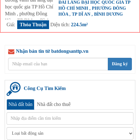
ĐAI LÀNG ĐẠI HỌC QUỐC GIA TP
HỒ CHÍ MINH , PHƯỜNG ĐÔNG
HÒA , TP DĨ AN , BÌNH DƯƠNG
Giá:
Thỏa Thuận
Diện tích:
224.5m²
Nhận bản tin từ batdongsanttp.vn
Đăng ký
Công Cụ Tìm Kiếm
Nhà đất bán
Nhà đất cho thuê