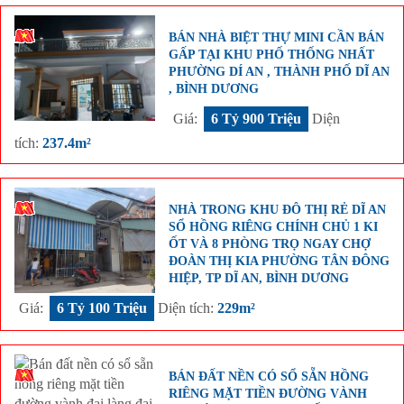
BÁN NHÀ BIỆT THỰ MINI CẦN BÁN
GẤP TẠI KHU PHỐ THỐNG NHẤT
PHƯỜNG DÍ AN , THÀNH PHỐ DĨ AN
, BÌNH DƯƠNG
Giá:
6 Tỷ 900 Triệu
Diện
tích:
237.4m²
NHÀ TRONG KHU ĐÔ THỊ RẺ DĨ AN
SỔ HỒNG RIÊNG CHÍNH CHỦ 1 KI
ỐT VÀ 8 PHÒNG TRỌ NGAY CHỢ
ĐOÀN THỊ KIA PHƯỜNG TÂN ĐÔNG
HIỆP, TP DĨ AN, BÌNH DƯƠNG
Giá:
6 Tỷ 100 Triệu
Diện tích:
229m²
BÁN ĐẤT NỀN CÓ SỔ SẴN HỒNG
RIÊNG MẶT TIỀN ĐƯỜNG VÀNH