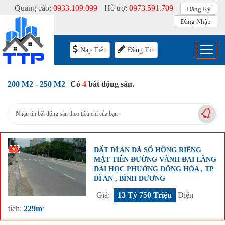
Quảng cáo:
0933.109.099
Hỗ trợ:
0973.591.709
Đăng Ký
Đăng Nhập
Menu
Nạp Tiền
Đăng Tin
200 M2 - 250 M2
Có
4
bất động sản.
Nhận tin bất động sản theo tiêu chí của bạn
ĐẤT DĨ AN ĐÃ SỔ HỒNG RIÊNG
MẶT TIỀN ĐƯỜNG VÀNH ĐAI LÀNG
ĐẠI HỌC PHƯỜNG ĐÔNG HÒA , TP
DĨ AN , BÌNH DƯƠNG
Giá:
13 Tỷ 750 Triệu
Diện
tích:
229m²