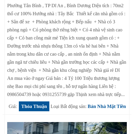
Phường Tân Bình , TP Dĩ An , Bình Dương Diện tích : 70m2
thổ cư 100% Hướng nhà : Tây Bắc Thiết kế căn nhà gồm có :
+ Sân để xe + Phòng khách rộng + Bếp nấu + Nhà có 3
phòng ngủ + Có phòng thờ riêng biệt + Có 4 nhà vệ sinh cao
cấp + Có ban công mát mẻ Tiện ích xung quanh gồm có : +
Đường trước nhà nhựa thông 13m có vĩa hè hai bên + Nhà
nằm trong khu dân cư cao cấp , an ninh ổn định + Nhà nằm
gần ngã tư chiêu liêu + Nhà gần trường học các cấp + Nhà gần
chợ , bệnh viện + Nhà gần khu công nghiệp Nhà giá rẻ Dĩ
An mua vào ở ngay Giá bán : 4 Tỷ 100 Triệu thương lượng
nhẹ Bao mọi chi phí sang tên , hỗ trợ ngân hàng Liên hệ :
0986504739 hoặc 0931255739 gặp Thịnh xem nhà trực tiếp...
Giá:
Thỏa Thuận
Loại Bất động sản:
Bán Nhà Mặt Tiền