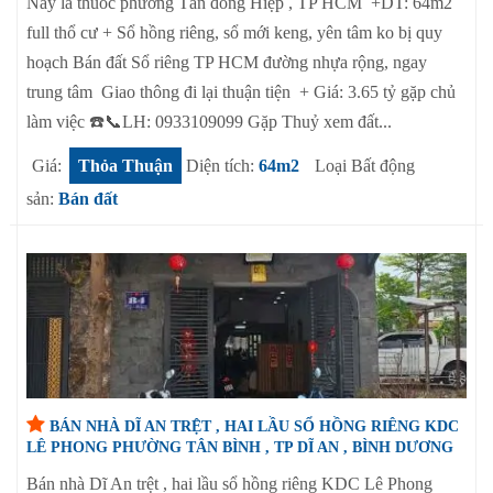
Nay là thuôc phường Tân đông Hiệp , TP HCM +DT: 64m2
full thổ cư + Sổ hồng riêng, sổ mới keng, yên tâm ko bị quy
hoạch Bán đất Sổ riêng TP HCM đường nhựa rộng, ngay
trung tâm Giao thông đi lại thuận tiện + Giá: 3.65 tỷ gặp chủ
làm việc ☎️📞LH: 0933109099 Gặp Thuỷ xem đất...
Giá:
Thỏa Thuận
Diện tích:
64m2
Loại Bất động
sản:
Bán đất
BÁN NHÀ DĨ AN TRỆT , HAI LẦU SỔ HỒNG RIÊNG KDC
LÊ PHONG PHƯỜNG TÂN BÌNH , TP DĨ AN , BÌNH DƯƠNG
Bán nhà Dĩ An trệt , hai lầu sổ hồng riêng KDC Lê Phong