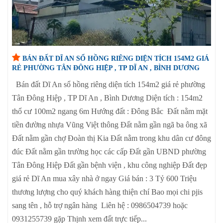
BÁN ĐẤT DĨ AN SỔ HỒNG RIÊNG DIỆN TÍCH 154M2 GIÁ
RẺ PHƯỜNG TÂN ĐÔNG HIỆP , TP DĨ AN , BÌNH DƯƠNG
Bán đất Dĩ An sổ hồng riêng diện tích 154m2 giá rẻ phường
Tân Đông Hiệp , TP Dĩ An , Bình Dương Diện tích : 154m2
thổ cư 100m2 ngang 6m Hướng đất : Đông Bắc Đất nằm mặt
tiền đường nhựa Vũng Việt thông Đất nằm gần ngã ba ông xã
Đất nằm gần chợ Đoàn thị Kia Đất nằm trong khu dân cư đông
đúc Đất nằm gần trường học các cấp Đất gần UBND phường
Tân Đông Hiệp Đất gần bệnh viện , khu công nghiệp Đất đẹp
giá rẻ Dĩ An mua xây nhà ở ngay Giá bán : 3 Tỷ 600 Triệu
thương lượng cho quý khách hàng thiện chí Bao mọi chi pjis
sang tên , hỗ trợ ngân hàng Liên hệ : 0986504739 hoặc
0931255739 gặp Thịnh xem đất trực tiếp...