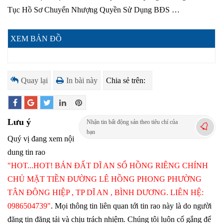
Tục Hồ Sơ Chuyển Nhượng Quyền Sử Dụng BĐS …
XEM BẢN ĐỒ
Quay lại
In bài này
Chia sẻ trên:
Lưu ý
Nhận tin bất động sản theo tiêu chí của
bạn
Quý vị đang xem nội
dung tin rao
"HOT...HOT! BÁN ĐẤT DĨ AN SỔ HỒNG RIÊNG CHÍNH
CHỦ MẶT TIỀN ĐƯỜNG LÊ HỒNG PHONG PHƯỜNG
TÂN ĐÔNG HIỆP , TP DĨ AN , BÌNH DƯƠNG. LIÊN HỆ:
0986504739"
. Mọi thông tin liên quan tới tin rao này là do người
đăng tin đăng tải và chịu trách nhiệm. Chúng tôi luôn cố gắng để