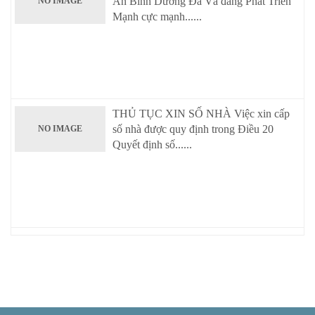
An Bình Dương Đã Và đang Phát Triển
NO IMAGE
Mạnh cực mạnh......
THỦ TỤC XIN SỐ NHÀ Việc xin cấp
số nhà được quy định trong Điều 20
NO IMAGE
Quyết định số......