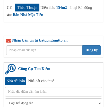
Giá:
Thỏa Thuận
Diện tích:
154m2
Loại Bất động
sản:
Bán Nhà Mặt Tiền
Nhận bản tin từ batdongsanttp.vn
Đăng ký
Công Cụ Tìm Kiếm
Nhà đất bán
Nhà đất cho thuê