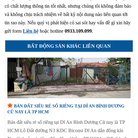
có chất lượng thông tin tốt nhất, nhưng chúng tôi không đảm bảo
và không chịu trách nhiệm về bất kỳ nội dung nào liên quan tới
tin rao này. Nếu quý vị phát hiện có sai sót hay vấn đề gì xin hãy
gửi form
Liên hệ
hoặc hotline
0933.109.099
.
BẤT ĐỘNG SẢN KHÁC LIÊN QUAN
BÁN ĐẤT SIÊU RẺ SỔ RIÊNG TẠI DĨ AN BÌNH DƯƠNG
CŨ NAY LÀ TP HCM
Bán đất siêu rẻ sổ riêng tại Dĩ An Bình Dương Cũ nay là TP
HCM Lô Đất đường N3 KDC Biconsi Dĩ An dân đông kín