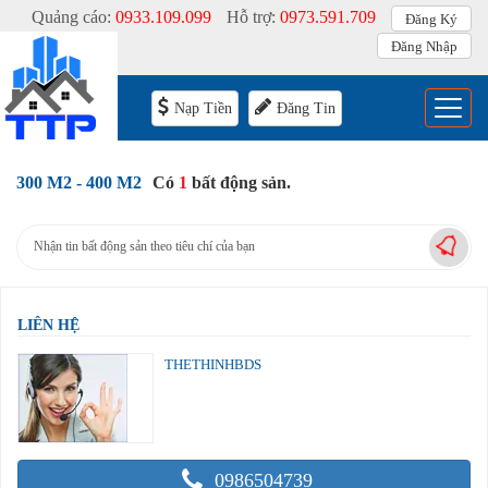
Quảng cáo:
0933.109.099
Hỗ trợ:
0973.591.709
Đăng Ký
Đăng Nhập
Menu
Nạp Tiền
Đăng Tin
300 M2 - 400 M2
Có
1
bất động sản.
Nhận tin bất động sản theo tiêu chí của bạn
LIÊN HỆ
THETHINHBDS
0986504739