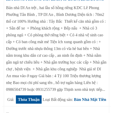
Bán nhà Dĩ An trệt , hai lầu sổ hồng riêng KDC Lê Phong
Phường Tân Bình , TP Dĩ An , Bình Dương Diện tích : 70m2
thổ cư 100% Hướng nhà : Tây Bắc Thiết kế căn nhà gồm có :
+ Sân để xe + Phòng khách rộng + Bếp nấu + Nhà có 3
phòng ngủ + Có phòng thờ riêng biệt + Có 4 nhà vệ sinh cao
cấp + Có ban công mát mẻ Tiện ích xung quanh gồm có : +
Đường trước nhà nhựa thông 13m có vĩa hè hai bên + Nhà
nằm trong khu dân cư cao cấp , an ninh ổn định + Nhà nằm
gần ngã tư chiêu liêu + Nhà gần trường học các cấp + Nhà gần
chợ , bệnh viện + Nhà gần khu công nghiệp Nhà giá rẻ Dĩ
An mua vào ở ngay Giá bán : 4 Tỷ 100 Triệu thương lượng
nhẹ Bao mọi chi phí sang tên , hỗ trợ ngân hàng Liên hệ :
0986504739 hoặc 0931255739 gặp Thịnh xem nhà trực tiếp...
Giá:
Thỏa Thuận
Loại Bất động sản:
Bán Nhà Mặt Tiền