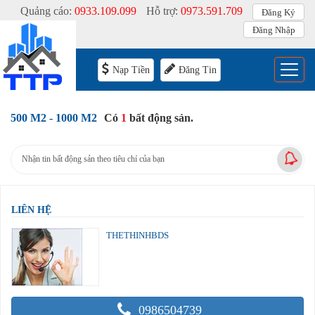
Quảng cáo:
0933.109.099
Hỗ trợ:
0973.591.709
Đăng Ký
Đăng Nhập
Menu
Nạp Tiền
Đăng Tin
500 M2 - 1000 M2
Có
1
bất động sản.
Nhận tin bất động sản theo tiêu chí của bạn
LIÊN HỆ
THETHINHBDS
0986504739