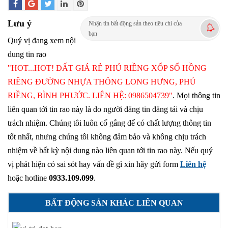
Lưu ý
Nhận tin bất động sản theo tiêu chí của
bạn
Quý vị đang xem nội
dung tin rao
"HOT...HOT! ĐẤT GIÁ RẺ PHÚ RIỀNG XỐP SỔ HỒNG
RIÊNG ĐƯỜNG NHỰA THÔNG LONG HƯNG, PHÚ
RIỀNG, BÌNH PHƯỚC. LIÊN HỆ: 0986504739"
. Mọi thông tin
liên quan tới tin rao này là do người đăng tin đăng tải và chịu
trách nhiệm. Chúng tôi luôn cố gắng để có chất lượng thông tin
tốt nhất, nhưng chúng tôi không đảm bảo và không chịu trách
nhiệm về bất kỳ nội dung nào liên quan tới tin rao này. Nếu quý
vị phát hiện có sai sót hay vấn đề gì xin hãy gửi form
Liên hệ
hoặc hotline
0933.109.099
.
BẤT ĐỘNG SẢN KHÁC LIÊN QUAN