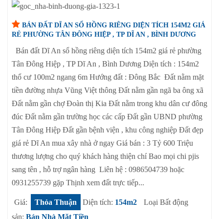
BÁN ĐẤT DĨ AN SỔ HỒNG RIÊNG DIỆN TÍCH 154M2 GIÁ
RẺ PHƯỜNG TÂN ĐÔNG HIỆP , TP DĨ AN , BÌNH DƯƠNG
Bán đất Dĩ An sổ hồng riêng diện tích 154m2 giá rẻ phường
Tân Đông Hiệp , TP Dĩ An , Bình Dương Diện tích : 154m2
thổ cư 100m2 ngang 6m Hướng đất : Đông Bắc Đất nằm mặt
tiền đường nhựa Vũng Việt thông Đất nằm gần ngã ba ông xã
Đất nằm gần chợ Đoàn thị Kia Đất nằm trong khu dân cư đông
đúc Đất nằm gần trường học các cấp Đất gần UBND phường
Tân Đông Hiệp Đất gần bệnh viện , khu công nghiệp Đất đẹp
giá rẻ Dĩ An mua xây nhà ở ngay Giá bán : 3 Tỷ 600 Triệu
thương lượng cho quý khách hàng thiện chí Bao mọi chi pjis
sang tên , hỗ trợ ngân hàng Liên hệ : 0986504739 hoặc
0931255739 gặp Thịnh xem đất trực tiếp...
Giá:
Thỏa Thuận
Diện tích:
154m2
Loại Bất động
sản:
Bán Nhà Mặt Tiền