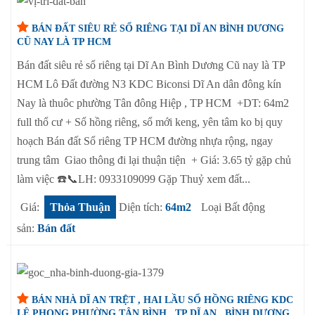
BÁN ĐẤT SIÊU RẺ SỔ RIÊNG TẠI DĨ AN BÌNH DƯƠNG
CŨ NAY LÀ TP HCM
Bán đất siêu rẻ sổ riêng tại Dĩ An Bình Dương Cũ nay là TP
HCM Lô Đất đường N3 KDC Biconsi Dĩ An dân đông kín
Nay là thuôc phường Tân đông Hiệp , TP HCM +DT: 64m2
full thổ cư + Sổ hồng riêng, sổ mới keng, yên tâm ko bị quy
hoạch Bán đất Sổ riêng TP HCM đường nhựa rộng, ngay
trung tâm Giao thông đi lại thuận tiện + Giá: 3.65 tỷ gặp chủ
làm việc ☎️📞LH: 0933109099 Gặp Thuỷ xem đất...
Giá:
Thỏa Thuận
Diện tích:
64m2
Loại Bất động
sản:
Bán đất
BÁN NHÀ DĨ AN TRỆT , HAI LẦU SỔ HỒNG RIÊNG KDC
LÊ PHONG PHƯỜNG TÂN BÌNH , TP DĨ AN , BÌNH DƯƠNG