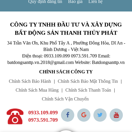
Quy định đăng tin
Báo giá
Liên hệ
CÔNG TY TNHH ĐẦU TƯ VÀ XÂY DỰNG
BẤT ĐỘNG SẢN THANH THỦY PHÁT
34 Trần Văn Ơn, Khu Phố Tây A , Phường Đông Hòa, Dĩ An -
Bình Dương - Việt Nam
Điện thoại: 0933.109.099
0973.591.709
Email:
batdongsanttp.vn.2018@gmail.com
Website: Batdongsanttp.vn
CHÍNH SÁCH CÔNG TY
Chính Sách Bảo Hành
|
Chính Sách Bảo Mật Thông Tin
|
Chính Sách Mua Hàng
|
Chính Sách Thanh Toán
|
Chính Sách Vận Chuyển
0933.109.099
0973.591.709