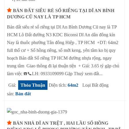
BÁN ĐẤT SIÊU RẺ SỔ RIÊNG TẠI DĨ AN BÌNH
DƯƠNG CŨ NAY LÀ TP HCM
Bán đất siêu rẻ sổ riêng tại Dĩ An Bình Dương Cũ nay là TP
HCM Lô Đất đường N3 KDC Biconsi Dĩ An dân đông kín
Nay là thuôc phường Tân đông Hiệp , TP HCM +DT: 64m2
full thổ cư + Sổ hồng riêng, sổ mới keng, yên tâm ko bị quy
hoạch Bán đất Sổ riêng TP HCM đường nhựa rộng, ngay
trung tâm Giao thông đi lại thuận tiện + Giá: 3.65 tỷ gặp chủ
làm việc ☎️📞LH: 0933109099 Gặp Thuỷ xem đất...
Giá:
Thỏa Thuận
Diện tích:
64m2
Loại Bất động
sản:
Bán đất
BÁN NHÀ DĨ AN TRỆT , HAI LẦU SỔ HỒNG