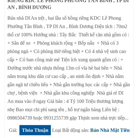
RIÊNG KDC LÊ PHONG PHƯỜNG TÂN BÌNH , TP DĨ
AN , BÌNH DƯƠNG
Bán nhà Dĩ An trệt , hai lầu sổ hồng riêng KDC Lê Phong
Phường Tân Bình , TP Dĩ An , Bình Dương Diện tích : 70m2
thổ cư 100% Hướng nhà : Tây Bắc Thiết kế căn nhà gồm có :
+ Sân để xe + Phòng khách rộng + Bếp nấu + Nhà có 3
phòng ngủ + Có phòng thờ riêng biệt + Có 4 nhà vệ sinh cao
cấp + Có ban công mát mẻ Tiện ích xung quanh gồm có : +
Đường trước nhà nhựa thông 13m có vĩa hè hai bên + Nhà
nằm trong khu dân cư cao cấp , an ninh ổn định + Nhà nằm
gần ngã tư chiêu liêu + Nhà gần trường học các cấp + Nhà gần
chợ , bệnh viện + Nhà gần khu công nghiệp Nhà giá rẻ Dĩ
An mua vào ở ngay Giá bán : 4 Tỷ 100 Triệu thương lượng
nhẹ Bao mọi chi phí sang tên , hỗ trợ ngân hàng Liên hệ :
0986504739 hoặc 0931255739 gặp Thịnh xem nhà trực tiếp...
Giá:
Thỏa Thuận
Loại Bất động sản:
Bán Nhà Mặt Tiền