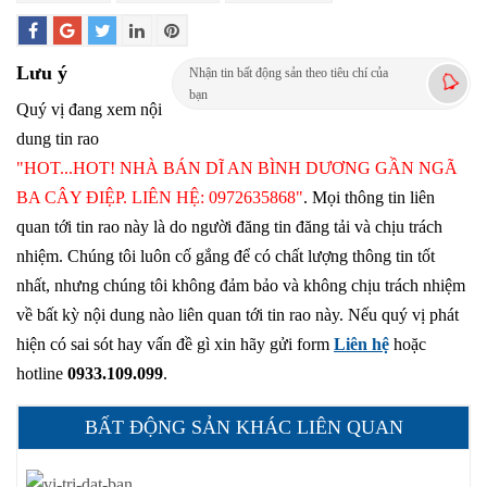
Lưu ý
Nhận tin bất động sản theo tiêu chí của
bạn
Quý vị đang xem nội
dung tin rao
"HOT...HOT! NHÀ BÁN DĨ AN BÌNH DƯƠNG GẦN NGÃ
BA CÂY ĐIỆP. LIÊN HỆ: 0972635868"
. Mọi thông tin liên
quan tới tin rao này là do người đăng tin đăng tải và chịu trách
nhiệm. Chúng tôi luôn cố gắng để có chất lượng thông tin tốt
nhất, nhưng chúng tôi không đảm bảo và không chịu trách nhiệm
về bất kỳ nội dung nào liên quan tới tin rao này. Nếu quý vị phát
hiện có sai sót hay vấn đề gì xin hãy gửi form
Liên hệ
hoặc
hotline
0933.109.099
.
BẤT ĐỘNG SẢN KHÁC LIÊN QUAN