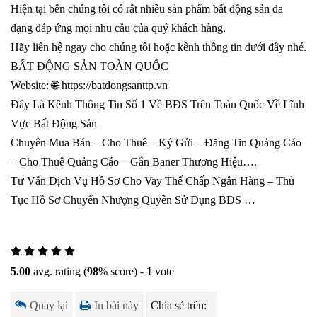
Hiện tại bên chúng tôi có rất nhiều sản phẩm bất động sản đa
dạng đáp ứng mọi nhu cầu của quý khách hàng.
Hãy liên hệ ngay cho chúng tôi hoặc kênh thông tin dưới đây nhé.
BẤT ĐỘNG SẢN TOÀN QUỐC
Website: 🌐 https://batdongsanttp.vn
Đây Là Kênh Thông Tin Số 1 Về BĐS Trên Toàn Quốc Về Lĩnh
Vực Bất Động Sản
Chuyên Mua Bán – Cho Thuê – Ký Gửi – Đăng Tin Quảng Cáo
– Cho Thuê Quảng Cáo – Gắn Baner Thương Hiệu….
Tư Vấn Dịch Vụ Hồ Sơ Cho Vay Thế Chấp Ngân Hàng – Thủ
Tục Hồ Sơ Chuyển Nhượng Quyền Sử Dụng BĐS …
5.00
avg. rating (
98
% score) -
1
vote
Quay lại
In bài này
Chia sẻ trên: