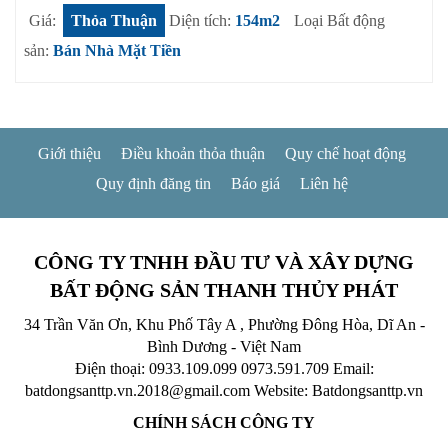
Giá:
Thỏa Thuận
Diện tích:
154m2
Loại Bất động
sản:
Bán Nhà Mặt Tiền
Giới thiệu
Điều khoản thỏa thuận
Quy chế hoạt động
Quy định đăng tin
Báo giá
Liên hệ
CÔNG TY TNHH ĐẦU TƯ VÀ XÂY DỰNG
BẤT ĐỘNG SẢN THANH THỦY PHÁT
34 Trần Văn Ơn, Khu Phố Tây A , Phường Đông Hòa, Dĩ An -
Bình Dương - Việt Nam
Điện thoại: 0933.109.099
0973.591.709
Email:
batdongsanttp.vn.2018@gmail.com
Website: Batdongsanttp.vn
CHÍNH SÁCH CÔNG TY