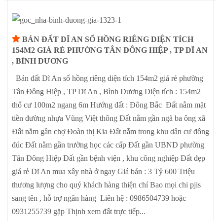
BÁN ĐẤT DĨ AN SỔ HỒNG RIÊNG DIỆN TÍCH
154M2 GIÁ RẺ PHƯỜNG TÂN ĐÔNG HIỆP , TP DĨ AN
, BÌNH DƯƠNG
Bán đất Dĩ An sổ hồng riêng diện tích 154m2 giá rẻ phường
Tân Đông Hiệp , TP Dĩ An , Bình Dương Diện tích : 154m2
thổ cư 100m2 ngang 6m Hướng đất : Đông Bắc Đất nằm mặt
tiền đường nhựa Vũng Việt thông Đất nằm gần ngã ba ông xã
Đất nằm gần chợ Đoàn thị Kia Đất nằm trong khu dân cư đông
đúc Đất nằm gần trường học các cấp Đất gần UBND phường
Tân Đông Hiệp Đất gần bệnh viện , khu công nghiệp Đất đẹp
giá rẻ Dĩ An mua xây nhà ở ngay Giá bán : 3 Tỷ 600 Triệu
thương lượng cho quý khách hàng thiện chí Bao mọi chi pjis
sang tên , hỗ trợ ngân hàng Liên hệ : 0986504739 hoặc
0931255739 gặp Thịnh xem đất trực tiếp...