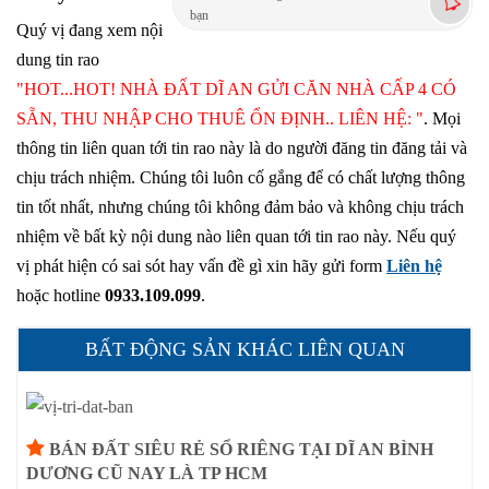
bạn
Quý vị đang xem nội
dung tin rao
"HOT...HOT! NHÀ ĐẤT DĨ AN GỬI CĂN NHÀ CẤP 4 CÓ
SẴN, THU NHẬP CHO THUÊ ỔN ĐỊNH.. LIÊN HỆ: "
. Mọi
thông tin liên quan tới tin rao này là do người đăng tin đăng tải và
chịu trách nhiệm. Chúng tôi luôn cố gắng để có chất lượng thông
tin tốt nhất, nhưng chúng tôi không đảm bảo và không chịu trách
nhiệm về bất kỳ nội dung nào liên quan tới tin rao này. Nếu quý
vị phát hiện có sai sót hay vấn đề gì xin hãy gửi form
Liên hệ
hoặc hotline
0933.109.099
.
BẤT ĐỘNG SẢN KHÁC LIÊN QUAN
BÁN ĐẤT SIÊU RẺ SỔ RIÊNG TẠI DĨ AN BÌNH
DƯƠNG CŨ NAY LÀ TP HCM