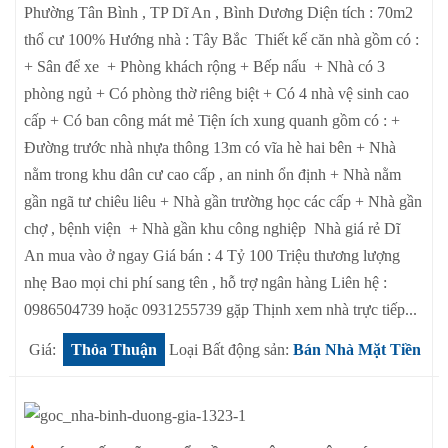
Phường Tân Bình , TP Dĩ An , Bình Dương Diện tích : 70m2
thổ cư 100% Hướng nhà : Tây Bắc Thiết kế căn nhà gồm có :
+ Sân để xe + Phòng khách rộng + Bếp nấu + Nhà có 3
phòng ngủ + Có phòng thờ riêng biệt + Có 4 nhà vệ sinh cao
cấp + Có ban công mát mẻ Tiện ích xung quanh gồm có : +
Đường trước nhà nhựa thông 13m có vĩa hè hai bên + Nhà
nằm trong khu dân cư cao cấp , an ninh ổn định + Nhà nằm
gần ngã tư chiêu liêu + Nhà gần trường học các cấp + Nhà gần
chợ , bệnh viện + Nhà gần khu công nghiệp Nhà giá rẻ Dĩ
An mua vào ở ngay Giá bán : 4 Tỷ 100 Triệu thương lượng
nhẹ Bao mọi chi phí sang tên , hỗ trợ ngân hàng Liên hệ :
0986504739 hoặc 0931255739 gặp Thịnh xem nhà trực tiếp...
Giá:
Thỏa Thuận
Loại Bất động sản:
Bán Nhà Mặt Tiền