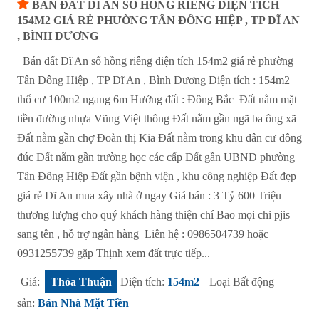
BÁN ĐẤT DĨ AN SỔ HỒNG RIÊNG DIỆN TÍCH
154M2 GIÁ RẺ PHƯỜNG TÂN ĐÔNG HIỆP , TP DĨ AN
, BÌNH DƯƠNG
Bán đất Dĩ An sổ hồng riêng diện tích 154m2 giá rẻ phường
Tân Đông Hiệp , TP Dĩ An , Bình Dương Diện tích : 154m2
thổ cư 100m2 ngang 6m Hướng đất : Đông Bắc Đất nằm mặt
tiền đường nhựa Vũng Việt thông Đất nằm gần ngã ba ông xã
Đất nằm gần chợ Đoàn thị Kia Đất nằm trong khu dân cư đông
đúc Đất nằm gần trường học các cấp Đất gần UBND phường
Tân Đông Hiệp Đất gần bệnh viện , khu công nghiệp Đất đẹp
giá rẻ Dĩ An mua xây nhà ở ngay Giá bán : 3 Tỷ 600 Triệu
thương lượng cho quý khách hàng thiện chí Bao mọi chi pjis
sang tên , hỗ trợ ngân hàng Liên hệ : 0986504739 hoặc
0931255739 gặp Thịnh xem đất trực tiếp...
Giá:
Thỏa Thuận
Diện tích:
154m2
Loại Bất động
sản:
Bán Nhà Mặt Tiền