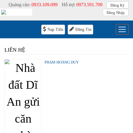
Quảng cáo:
0933.109.099
Hỗ trợ:
0973.591.709
Đăng Ký
Đăng Nhập
Menu
Nạp Tiền
Đăng Tin
LIÊN HỆ
PHẠM HOÀNG DUY