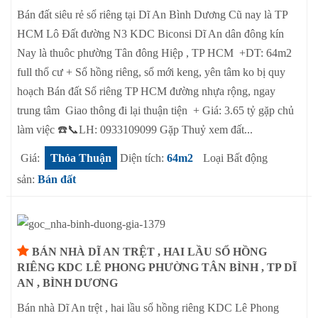
Bán đất siêu rẻ sổ riêng tại Dĩ An Bình Dương Cũ nay là TP
HCM Lô Đất đường N3 KDC Biconsi Dĩ An dân đông kín
Nay là thuôc phường Tân đông Hiệp , TP HCM +DT: 64m2
full thổ cư + Sổ hồng riêng, sổ mới keng, yên tâm ko bị quy
hoạch Bán đất Sổ riêng TP HCM đường nhựa rộng, ngay
trung tâm Giao thông đi lại thuận tiện + Giá: 3.65 tỷ gặp chủ
làm việc ☎️📞LH: 0933109099 Gặp Thuỷ xem đất...
Giá:
Thỏa Thuận
Diện tích:
64m2
Loại Bất động
sản:
Bán đất
BÁN NHÀ DĨ AN TRỆT , HAI LẦU SỔ HỒNG
RIÊNG KDC LÊ PHONG PHƯỜNG TÂN BÌNH , TP DĨ
AN , BÌNH DƯƠNG
Bán nhà Dĩ An trệt , hai lầu sổ hồng riêng KDC Lê Phong