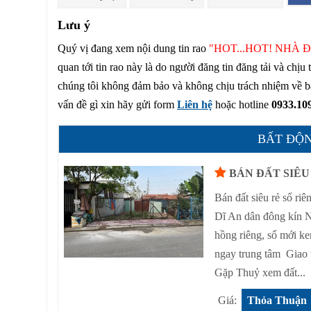
Lưu ý
Quý vị đang xem nội dung tin rao
"HOT...HOT! NHÀ Đ
quan tới tin rao này là do người đăng tin đăng tải và chịu
chúng tôi không đảm bảo và không chịu trách nhiệm về bất 
vấn đề gì xin hãy gửi form
Liên hệ
hoặc hotline
0933.10
BẤT ĐỘN
BÁN ĐẤT SIÊU 
Bán đất siêu rẻ sổ 
Dĩ An dân đông kín 
hồng riêng, sổ mới k
ngay trung tâm Giao 
Gặp Thuỷ xem đất...
Giá:
Thỏa Thuận