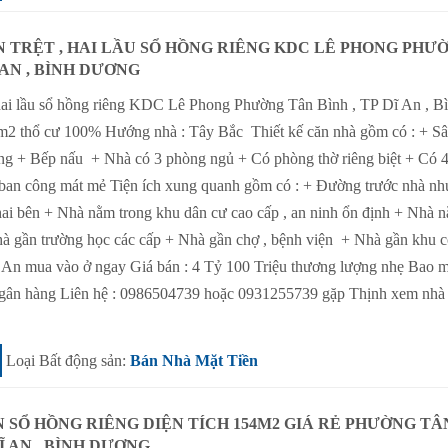
N TRỆT , HAI LẦU SỔ HỒNG RIÊNG KDC LÊ PHONG PHƯ
 AN , BÌNH DƯƠNG
 hai lầu sổ hồng riêng KDC Lê Phong Phường Tân Bình , TP Dĩ An , B
m2 thổ cư 100% Hướng nhà : Tây Bắc Thiết kế căn nhà gồm có : + Sâ
g + Bếp nấu + Nhà có 3 phòng ngủ + Có phòng thờ riêng biệt + Có 4
 ban công mát mẻ Tiện ích xung quanh gồm có : + Đường trước nhà nh
hai bên + Nhà nằm trong khu dân cư cao cấp , an ninh ổn định + Nhà 
Nhà gần trường học các cấp + Nhà gần chợ , bệnh viện + Nhà gần khu 
 An mua vào ở ngay Giá bán : 4 Tỷ 100 Triệu thương lượng nhẹ Bao m
ợ ngân hàng Liên hệ : 0986504739 hoặc 0931255739 gặp Thịnh xem nhà 
Loại Bất động sản:
Bán Nhà Mặt Tiền
N SỔ HỒNG RIÊNG DIỆN TÍCH 154M2 GIÁ RẺ PHƯỜNG TÂ
DĨ AN , BÌNH DƯƠNG