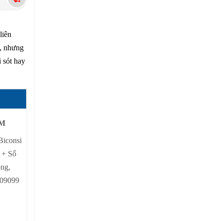
liên
t, nhưng
 sót hay
CM
Biconsi
 + Sổ
ộng,
109099