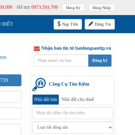
09.099
Hỗ trợ:
0973.591.709
Đăng Ký
Đăng Nhập
 BIẾT
Nạp Tiền
Đăng Tin
Nhận bản tin từ batdongsanttp.vn
BDS
Đăng ký
739
Công Cụ Tìm Kiếm
Nhà đất bán
Nhà đất cho thuê