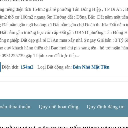
g riêng diện tích 154m2 giá rẻ phường Tân Đông Hiệp , TP Dĩ An , 
54m2 thổ cư 100m2 ngang 6m Hướng đất : Đông Bắc Đất nằm mặt tiề
 Đất nằm gần ngã ba ông xã Đất nằm gần chợ Đoàn thị Kia Đất nằm t
 Đất nằm gần trường học các cấp Đất gần UBND phường Tân Đông H
công nghiệp Đất đẹp giá rẻ Dĩ An mua xây nhà ở ngay Giá bán : 3 Tỷ 6
o quý khách hàng thiện chí Bao mọi chi pjis sang tên , hỗ trợ ngân hà
 0931255739 gặp Thịnh xem đất trực tiếp...
Diện tích:
154m2
Loại Bất động sản:
Bán Nhà Mặt Tiền
oản thỏa thuận
Quy chế hoạt động
Quy định đăng tin