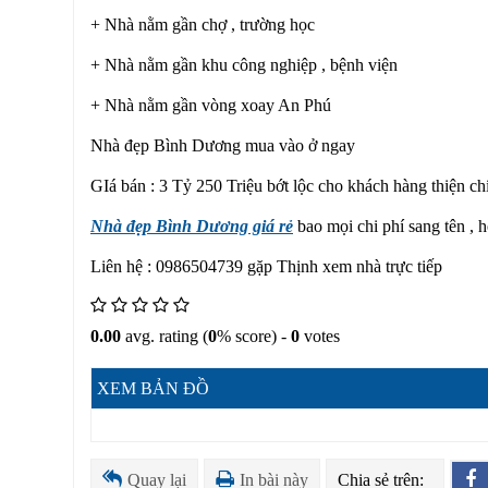
+ Nhà nằm gần chợ , trường học
+ Nhà nằm gần khu công nghiệp , bệnh viện
+ Nhà nằm gần vòng xoay An Phú
Nhà đẹp Bình Dương mua vào ở ngay
GIá bán : 3 Tỷ 250 Triệu bớt lộc cho khách hàng thiện ch
Nhà đẹp Bình Dương giá rẻ
bao mọi chi phí sang tên , 
Liên hệ : 0986504739 gặp Thịnh xem nhà trực tiếp
0.00
avg. rating (
0
% score) -
0
votes
XEM BẢN ĐỒ
Quay lại
In bài này
Chia sẻ trên: