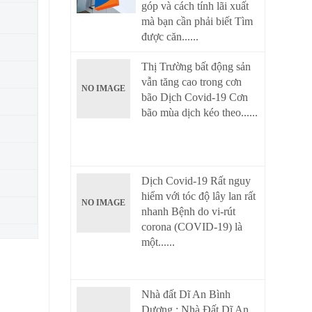
góp và cách tính lãi xuất
mà bạn cần phải biết Tìm
được căn......
Thị Trường bất động sản
vẫn tăng cao trong cơn
NO IMAGE
bão Dịch Covid-19 Cơn
bão mùa dịch kéo theo......
Dịch Covid-19 Rất nguy
hiểm với tóc độ lây lan rất
NO IMAGE
nhanh Bệnh do vi-rút
corona (COVID-19) là
một......
Nhà đất Dĩ An Bình
Dương : Nhà Đất Dĩ An