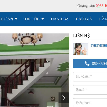
Quảng cáo:
0933.1
DỰ ÁN
TIN TỨC
DANH BẠ
BÁO GIÁ
CẦN
LIÊN HỆ
THETHINH
0986504