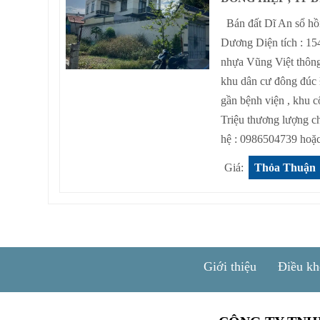
Bán đất Dĩ An sổ hồn
Dương Diện tích : 1
nhựa Vũng Việt thông
khu dân cư đông đúc
gần bệnh viện , khu 
Triệu thương lượng ch
hệ : 0986504739 hoặc
Giá:
Thỏa Thuận
Giới thiệu
Điều kh