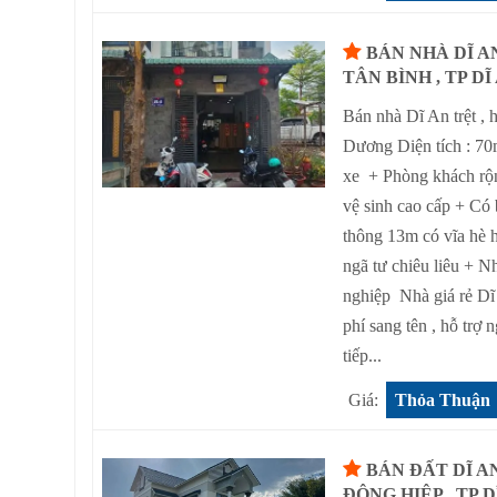
BÁN NHÀ DĨ A
TÂN BÌNH , TP DĨ
Bán nhà Dĩ An trệt ,
Dương Diện tích : 70
xe + Phòng khách rộn
vệ sinh cao cấp + Có
thông 13m có vĩa hè 
ngã tư chiêu liêu + 
nghiệp Nhà giá rẻ Dĩ
phí sang tên , hỗ tr
tiếp...
Giá:
Thỏa Thuận
BÁN ĐẤT DĨ A
ĐÔNG HIỆP , TP 