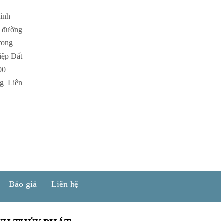
Bình
n đường
rong
iệp Đất
00
ng Liên
Báo giá
Liên hệ