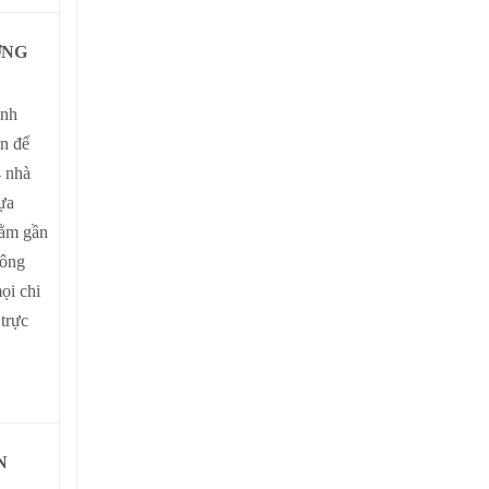
ỜNG
ình
n để
 nhà
ựa
nằm gần
công
ọi chi
trực
N