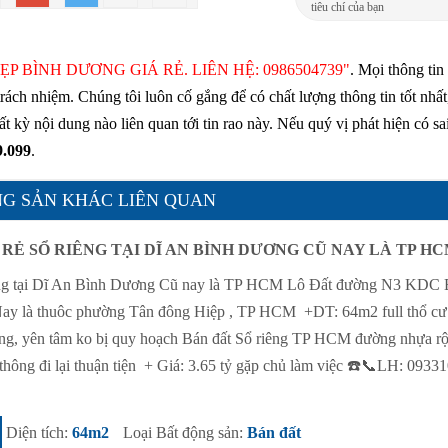
tiêu chí của bạn
ẸP BÌNH DƯƠNG GIÁ RẺ. LIÊN HỆ: 0986504739"
. Mọi thông tin 
 trách nhiệm. Chúng tôi luôn cố gắng để có chất lượng thông tin tốt nhấ
kỳ nội dung nào liên quan tới tin rao này. Nếu quý vị phát hiện có sai
9.099
.
G SẢN KHÁC LIÊN QUAN
RẺ SỔ RIÊNG TẠI DĨ AN BÌNH DƯƠNG CŨ NAY LÀ TP H
riêng tại Dĩ An Bình Dương Cũ nay là TP HCM Lô Đất đường N3 KDC 
Nay là thuôc phường Tân đông Hiệp , TP HCM +DT: 64m2 full thổ cư
eng, yên tâm ko bị quy hoạch Bán đất Sổ riêng TP HCM đường nhựa r
thông đi lại thuận tiện + Giá: 3.65 tỷ gặp chủ làm việc ☎️📞LH: 0933
Diện tích:
64m2
Loại Bất động sản:
Bán đất