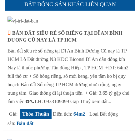
BẤT ĐỘNG SẢN KHÁC LIÊN QUAN
BÁN ĐẤT SIÊU RẺ SỔ RIÊNG TẠI DĨ AN BÌNH
DƯƠNG CŨ NAY LÀ TP HCM
Bán đất siêu rẻ sổ riêng tại Dĩ An Bình Dương Cũ nay là TP
HCM Lô Đất đường N3 KDC Biconsi Dĩ An dân đông kín
Nay là thuôc phường Tân đông Hiệp , TP HCM +DT: 64m2
full thổ cư + Sổ hồng riêng, sổ mới keng, yên tâm ko bị quy
hoạch Bán đất Sổ riêng TP HCM đường nhựa rộng, ngay
trung tâm Giao thông đi lại thuận tiện + Giá: 3.65 tỷ gặp chủ
làm việc ☎️📞LH: 0933109099 Gặp Thuỷ xem đất...
Giá:
Thỏa Thuận
Diện tích:
64m2
Loại Bất động
sản:
Bán đất