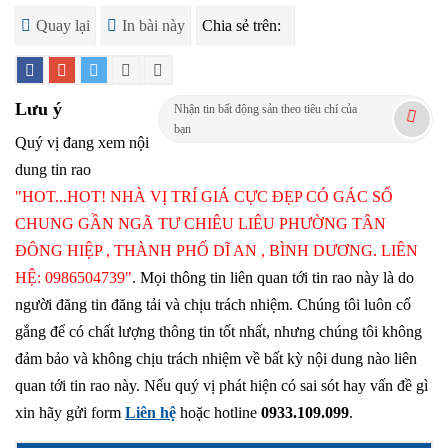
Quay lại
In bài này
Chia sẻ trên:
Lưu ý
Nhận tin bất động sản theo tiêu chí của
bạn
Quý vị đang xem nội
dung tin rao
"HOT...HOT! NHÀ VỊ TRÍ GIÁ CỰC ĐẸP CÓ GÁC SỔ
CHUNG GẦN NGÃ TƯ CHIÊU LIÊU PHƯỜNG TÂN
ĐÔNG HIỆP , THÀNH PHỐ DĨ AN , BÌNH DƯƠNG. LIÊN
HỆ: 0986504739"
. Mọi thông tin liên quan tới tin rao này là do
người đăng tin đăng tải và chịu trách nhiệm. Chúng tôi luôn cố
gắng để có chất lượng thông tin tốt nhất, nhưng chúng tôi không
đảm bảo và không chịu trách nhiệm về bất kỳ nội dung nào liên
quan tới tin rao này. Nếu quý vị phát hiện có sai sót hay vấn đề gì
xin hãy gửi form
Liên hệ
hoặc hotline
0933.109.099
.