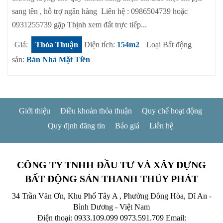
sang tên , hỗ trợ ngân hàng Liên hệ : 0986504739 hoặc
0931255739 gặp Thịnh xem đất trực tiếp...
Giá:
Thỏa Thuận
Diện tích:
154m2
Loại Bất động
sản:
Bán Nhà Mặt Tiền
Giới thiệu
Điều khoản thỏa thuận
Quy chế hoạt động
Quy định đăng tin
Báo giá
Liên hệ
CÔNG TY TNHH ĐẦU TƯ VÀ XÂY DỰNG
BẤT ĐỘNG SẢN THANH THỦY PHÁT
34 Trần Văn Ơn, Khu Phố Tây A , Phường Đông Hòa, Dĩ An -
Bình Dương - Việt Nam
Điện thoại: 0933.109.099
0973.591.709
Email: