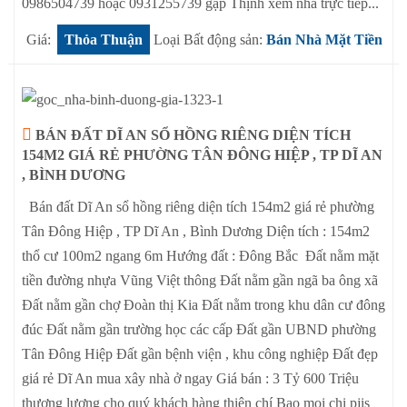
0986504739 hoặc 0931255739 gặp Thịnh xem nhà trực tiếp...
Giá:
Thỏa Thuận
Loại Bất động sản:
Bán Nhà Mặt Tiền
BÁN ĐẤT DĨ AN SỔ HỒNG RIÊNG DIỆN TÍCH
154M2 GIÁ RẺ PHƯỜNG TÂN ĐÔNG HIỆP , TP DĨ AN
, BÌNH DƯƠNG
Bán đất Dĩ An sổ hồng riêng diện tích 154m2 giá rẻ phường
Tân Đông Hiệp , TP Dĩ An , Bình Dương Diện tích : 154m2
thổ cư 100m2 ngang 6m Hướng đất : Đông Bắc Đất nằm mặt
tiền đường nhựa Vũng Việt thông Đất nằm gần ngã ba ông xã
Đất nằm gần chợ Đoàn thị Kia Đất nằm trong khu dân cư đông
đúc Đất nằm gần trường học các cấp Đất gần UBND phường
Tân Đông Hiệp Đất gần bệnh viện , khu công nghiệp Đất đẹp
giá rẻ Dĩ An mua xây nhà ở ngay Giá bán : 3 Tỷ 600 Triệu
thương lượng cho quý khách hàng thiện chí Bao mọi chi pjis