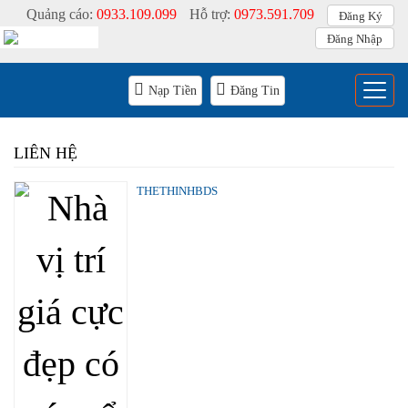
Quảng cáo:
0933.109.099
Hỗ trợ:
0973.591.709
Đăng Ký
Đăng Nhập
Menu
Nạp Tiền
Đăng Tin
LIÊN HỆ
THETHINHBDS