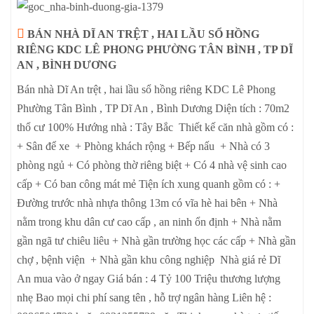
BÁN NHÀ DĨ AN TRỆT , HAI LẦU SỔ HỒNG
RIÊNG KDC LÊ PHONG PHƯỜNG TÂN BÌNH , TP DĨ
AN , BÌNH DƯƠNG
Bán nhà Dĩ An trệt , hai lầu sổ hồng riêng KDC Lê Phong
Phường Tân Bình , TP Dĩ An , Bình Dương Diện tích : 70m2
thổ cư 100% Hướng nhà : Tây Bắc Thiết kế căn nhà gồm có :
+ Sân để xe + Phòng khách rộng + Bếp nấu + Nhà có 3
phòng ngủ + Có phòng thờ riêng biệt + Có 4 nhà vệ sinh cao
cấp + Có ban công mát mẻ Tiện ích xung quanh gồm có : +
Đường trước nhà nhựa thông 13m có vĩa hè hai bên + Nhà
nằm trong khu dân cư cao cấp , an ninh ổn định + Nhà nằm
gần ngã tư chiêu liêu + Nhà gần trường học các cấp + Nhà gần
chợ , bệnh viện + Nhà gần khu công nghiệp Nhà giá rẻ Dĩ
An mua vào ở ngay Giá bán : 4 Tỷ 100 Triệu thương lượng
nhẹ Bao mọi chi phí sang tên , hỗ trợ ngân hàng Liên hệ :