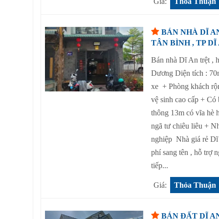
Giá:
Thỏa Thuận
BÁN NHÀ DĨ A
TÂN BÌNH , TP DĨ
Bán nhà Dĩ An trệt ,
Dương Diện tích : 70
xe + Phòng khách rộn
vệ sinh cao cấp + Có
thông 13m có vĩa hè 
ngã tư chiêu liêu + 
nghiệp Nhà giá rẻ Dĩ
phí sang tên , hỗ tr
tiếp...
Giá:
Thỏa Thuận
BÁN ĐẤT DĨ A