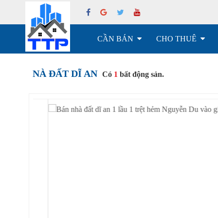
CẦN BÁN
CHO THUÊ
NÀ ĐẤT DĨ AN
Có
1
bất động sản.