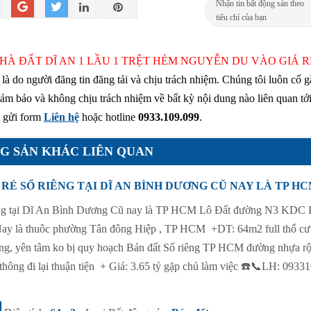
Nhận tin bất động sản theo
tiêu chí của bạn
NHÀ ĐẤT DĨ AN 1 LẦU 1 TRỆT HẺM NGUYỄN DU VÀO GIÁ RẺ
ày là do người đăng tin đăng tải và chịu trách nhiệm. Chúng tôi luôn cố 
ảm bảo và không chịu trách nhiệm về bất kỳ nội dung nào liên quan tới
y gửi form
Liên hệ
hoặc hotline
0933.109.099
.
G SẢN KHÁC LIÊN QUAN
RẺ SỔ RIÊNG TẠI DĨ AN BÌNH DƯƠNG CŨ NAY LÀ TP H
riêng tại Dĩ An Bình Dương Cũ nay là TP HCM Lô Đất đường N3 KDC 
Nay là thuôc phường Tân đông Hiệp , TP HCM +DT: 64m2 full thổ cư
eng, yên tâm ko bị quy hoạch Bán đất Sổ riêng TP HCM đường nhựa r
thông đi lại thuận tiện + Giá: 3.65 tỷ gặp chủ làm việc ☎️📞LH: 0933