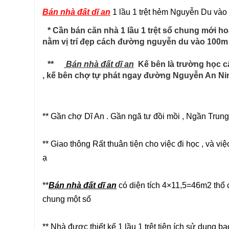
Bán nhà đất dĩ an
1 lầu 1 trệt hẻm Nguyễn Du vào 
* Cần bán căn nhà 1 lầu 1 trệt sổ chung mới h
nằm vị trí đẹp cách đường nguyễn du vào 100m
**
Bán nhà đất dĩ an
Kế bên là trường học cấ
, kế bên chợ tự phát ngay đường Nguyễn An Ni
** Gần chợ Dĩ An . Gần ngã tư đồi mồi , Ngần Tru
** Giao thông Rất thuân tiện cho việc đi học , và việc
ạ
**
Bán nhà đất dĩ an
có diện tích 4×11,5=46m2 thổ
chung một sổ
** Nhà được thiết kế 1 lầu 1 trệt tiện ích sử dụng b