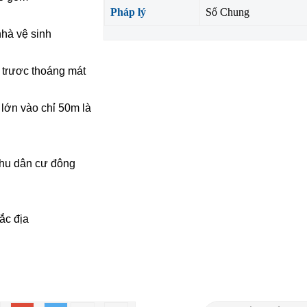
Pháp lý
Sổ Chung
nhà vệ sinh
g trươc thoáng mát
lớn vào chỉ 50m là
khu dân cư đông
đắc địa