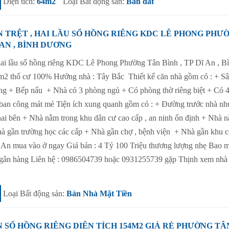
Diện tích:
64m2
Loại Bất động sản:
Bán đất
N TRỆT , HAI LẦU SỔ HỒNG RIÊNG KDC LÊ PHONG PHƯ
 AN , BÌNH DƯƠNG
 hai lầu sổ hồng riêng KDC Lê Phong Phường Tân Bình , TP Dĩ An , B
m2 thổ cư 100% Hướng nhà : Tây Bắc Thiết kế căn nhà gồm có : + Sâ
g + Bếp nấu + Nhà có 3 phòng ngủ + Có phòng thờ riêng biệt + Có 4
 ban công mát mẻ Tiện ích xung quanh gồm có : + Đường trước nhà nh
hai bên + Nhà nằm trong khu dân cư cao cấp , an ninh ổn định + Nhà 
Nhà gần trường học các cấp + Nhà gần chợ , bệnh viện + Nhà gần khu 
 An mua vào ở ngay Giá bán : 4 Tỷ 100 Triệu thương lượng nhẹ Bao m
ợ ngân hàng Liên hệ : 0986504739 hoặc 0931255739 gặp Thịnh xem nhà 
Loại Bất động sản:
Bán Nhà Mặt Tiền
N SỔ HỒNG RIÊNG DIỆN TÍCH 154M2 GIÁ RẺ PHƯỜNG TÂ