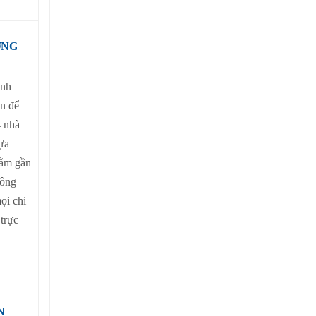
ỜNG
ình
n để
 nhà
ựa
nằm gần
công
ọi chi
trực
N