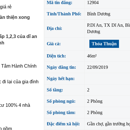
Mã tin đăng:
12904
giá rẻ
Tỉnh/Thành Phố:
Bình Dương
oàn thiện xong
P.Dĩ An, TX Dĩ An, Bì
Địa chỉ:
Dương
p 1,2,3 của dĩ an
nh
Giá cả:
Thỏa Thuận
Diện tích:
46m²
ng Tâm Hành Chính
Ngày đăng tin:
22/09/2019
Ngày hết hạn:
 đi lại của gia đình
Số tầng:
2
Số phòng ngủ:
2 Phòng
 cư 100% 4 nhà
Số phòng tắm:
2 Phòng
Đặc điểm xã hội:
Gần chợ, gần trường h
ao gồm