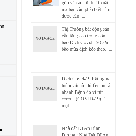
góp và cách tính lãi xuất
mà bạn cần phải biết Tìm
được căn......
nh
Thị Trường bất động sản
vẫn tăng cao trong cơn
NO IMAGE
bão Dịch Covid-19 Cơn
bão mùa dịch kéo theo......
Dịch Covid-19 Rất nguy
hiểm với tóc độ lây lan rất
NO IMAGE
nhanh Bệnh do vi-rút
corona (COVID-19) là
một......
Nhà đất Dĩ An Bình
ọc
Dương : Nhà Đất Dĩ An