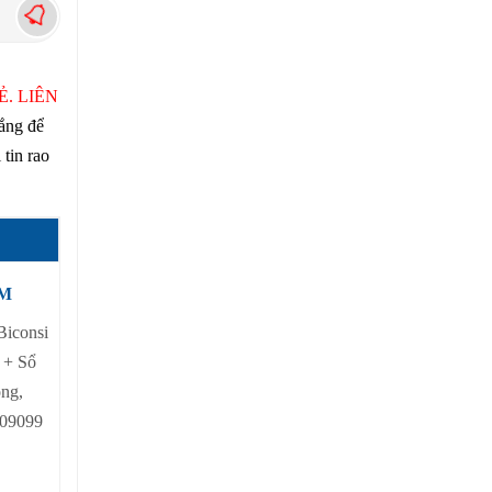
. LIÊN
gắng để
 tin rao
CM
Biconsi
 + Sổ
ộng,
109099