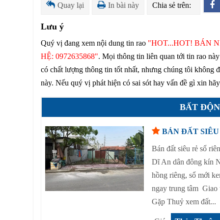
Quay lại
In bài này
Chia sẻ trên:
Lưu ý
Quý vị đang xem nội dung tin rao
"HOT...HOT! BÁN 
HỆ: 0972635868"
. Mọi thông tin liên quan tới tin rao n
có chất lượng thông tin tốt nhất, nhưng chúng tôi không đ
này. Nếu quý vị phát hiện có sai sót hay vấn đề gì xin hã
BẤT ĐỘN
BÁN ĐẤT SIÊU 
Bán đất siêu rẻ sổ 
Dĩ An dân đông kín 
hồng riêng, sổ mới k
ngay trung tâm Giao 
Gặp Thuỷ xem đất...