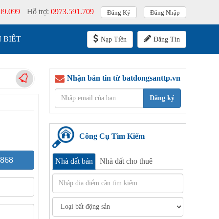
09.099
Hỗ trợ:
0973.591.709
Đăng Ký
Đăng Nhập
 BIẾT
Nạp Tiền
Đăng Tin
Nhận bản tin từ batdongsanttp.vn
Đăng ký
Công Cụ Tìm Kiếm
868
Nhà đất bán
Nhà đất cho thuê