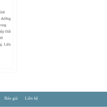
Bình
n đường
rong
iệp Đất
00
ng Liên
Báo giá
Liên hệ