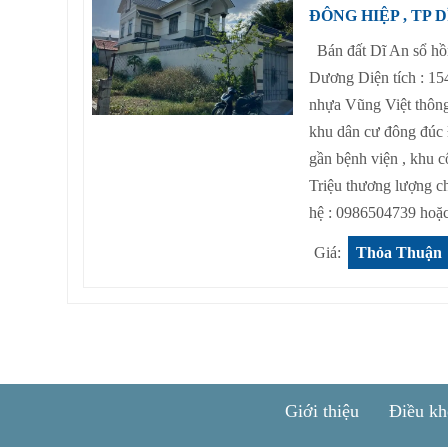
ĐÔNG HIỆP , TP 
Bán đất Dĩ An sổ hồn
Dương Diện tích : 1
nhựa Vũng Việt thông
khu dân cư đông đúc
gần bệnh viện , khu 
Triệu thương lượng ch
hệ : 0986504739 hoặc
Giá:
Thỏa Thuận
Giới thiệu
Điều kh