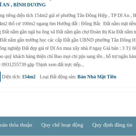
DĨ AN , BÌNH DƯƠNG
g riêng diện tích 154m2 giá rẻ phường Tân Đông Hiệp , TP Dĩ An , 
54m2 thổ cư 100m2 ngang 6m Hướng đất : Đông Bắc Đất nằm mặt tiề
 Đất nằm gần ngã ba ông xã Đất nằm gần chợ Đoàn thị Kia Đất nằm t
 Đất nằm gần trường học các cấp Đất gần UBND phường Tân Đông H
công nghiệp Đất đẹp giá rẻ Dĩ An mua xây nhà ở ngay Giá bán : 3 Tỷ 6
o quý khách hàng thiện chí Bao mọi chi pjis sang tên , hỗ trợ ngân hà
 0931255739 gặp Thịnh xem đất trực tiếp...
Diện tích:
154m2
Loại Bất động sản:
Bán Nhà Mặt Tiền
oản thỏa thuận
Quy chế hoạt động
Quy định đăng tin