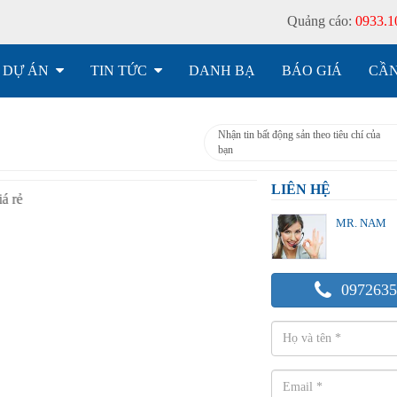
Quảng cáo:
0933.1
DỰ ÁN
TIN TỨC
DANH BẠ
BÁO GIÁ
CẦN
Nhận tin bất động sản theo tiêu chí của
bạn
LIÊN HỆ
MR. NAM
0972635