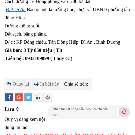
Cách đường Lê Hồng phong vào 200 tới đất
Đất Dĩ An
Bao quanh là trường học, chợ.. và UBND phường tân
đông Hiệp.
Đường thông suốt.
Đất sạch, bằng phẳng.
Đ/ c : KP Đông chiêu. Tân Đông Hiệp, Dĩ An , Bình Dương
Giá bán: 3 Tỷ 850 triệu ( Tl)
Liên hệ : 0933109099 ( Thuỷ cc )
Quay lại
In bài này
Chia sẻ trên:
Lưu ý
Nhận tin bất động sản theo tiêu chí của
bạn
Quý vị đang xem nội
dung tin rao