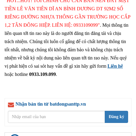
"HOT...HOT! TÔI CHÍNH CHỦ CẦN BÁN NỀN ĐẤT MẶT
TIỀN LÊ VĂN TIÊN DĨ AN BÌNH DƯƠNG DT 92M2 SỔ
RIÊNG ĐƯỜNG NHỰA THÔNG GẦN TRƯỜNG HỌC CẤP
1,2 TÂN ĐÔNG HIỆP. LIÊN HỆ: 0933109099"
. Mọi thông tin
liên quan tới tin rao này là do người đăng tin đăng tải và chịu
trách nhiệm. Chúng tôi luôn cố gắng để có chất lượng thông tin
tốt nhất, nhưng chúng tôi không đảm bảo và không chịu trách
nhiệm về bất kỳ nội dung nào liên quan tới tin rao này. Nếu quý
vị phát hiện có sai sót hay vấn đề gì xin hãy gửi form
Liên hệ
hoặc hotline
0933.109.099
.
Nhận bản tin từ batdongsanttp.vn
Đăng ký