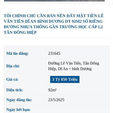
TÔI CHÍNH CHỦ CẦN BÁN NỀN ĐẤT MẶT TIỀN LÊ
VĂN TIÊN DĨ AN BÌNH DƯƠNG DT 92M2 SỔ RIÊNG
ĐƯỜNG NHỰA THÔNG GẦN TRƯỜNG HỌC CẤP 1,2
TÂN ĐÔNG HIỆP
Mã tin đăng:
231645
Đường Lê Văn Tiên, Tân Đông
Địa chỉ:
Hiệp, Dĩ An < bình Dương
Giá cả:
3 Tỷ 850 Triệu
Diện tích:
92m²
Ngày đăng tin:
23/5/2025
Ngày hết hạn: