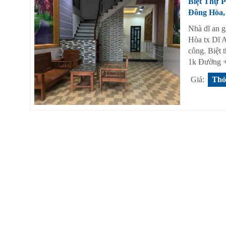
Biệt Thự 
Đông Hòa,
Nhà dĩ an g
Hòa tx Dĩ 
công. Biệt t
1k Đường + 
Giá:
Thỏ