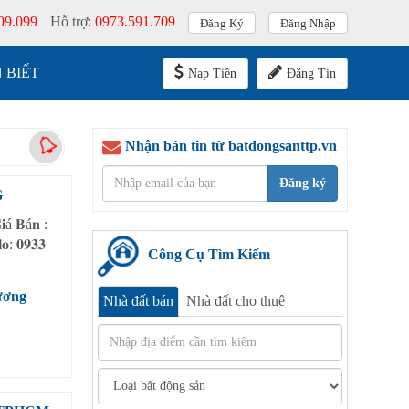
09.099
Hỗ trợ:
0973.591.709
Đăng Ký
Đăng Nhập
 BIẾT
Nạp Tiền
Đăng Tin
Nhận bản tin từ batdongsanttp.vn
Đăng ký
G
𝐁á𝐧 :
: 𝟎𝟗𝟑𝟑
Công Cụ Tìm Kiếm
ương
Nhà đất bán
Nhà đất cho thuê