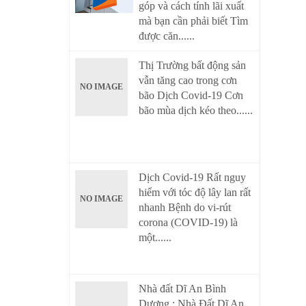
góp và cách tính lãi xuất
mà bạn cần phải biết Tìm
được căn......
Thị Trường bất động sản
vẫn tăng cao trong cơn
NO IMAGE
bão Dịch Covid-19 Cơn
bão mùa dịch kéo theo......
Dịch Covid-19 Rất nguy
hiểm với tóc độ lây lan rất
NO IMAGE
nhanh Bệnh do vi-rút
corona (COVID-19) là
một......
Nhà đất Dĩ An Bình
Dương : Nhà Đất Dĩ An