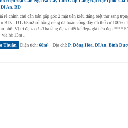
Phố Hiện Đại Gần Ngã Ba Cây Lơn Giáp Làng Đại Học Quốc Gi
 Dĩ An, BD
iá rẻ chính chủ cần bán gấp góc 2 mặt tiền kiểu dáng biệt thự sang trọn
An BD. - DT: 68m2 sổ hồng riêng đã hoàn công đầy đủ thổ cư 100% n
hự phố Vị trí đẹp- cơ sở hạ tầng đẹp- thiết kế đẹp- giá tiền đẹp **** S
vỉa hè 13m ...
a Thuận
Diện tích:
68m²
Địa chỉ:
P. Đông Hòa, Dĩ An, Bình Dư