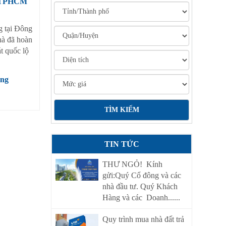
a TPHCM
g tại Đông
hà đã hoàn
át quốc lộ
ơng
TIN TỨC
THƯ NGỎ! Kính
gửi:Quý Cổ đông và các
nhà đầu tư. Quý Khách
Hàng và các Doanh......
Quy trình mua nhà đất trả