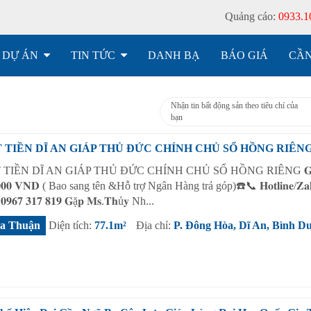
Quảng cáo:
0933.1
DỰ ÁN
TIN TỨC
DANH BẠ
BÁO GIÁ
CẦN
Nhận tin bất động sản theo tiêu chí của
bạn
 TIỀN DĨ AN GIÁP THỦ ĐỨC CHÍNH CHỦ SỔ HỒNG RIÊN
IỀN DĨ AN GIÁP THỦ ĐỨC CHÍNH CHỦ SỔ HỒNG RIÊNG 𝐆𝐢á 
.𝟎𝟎𝟎 𝐕𝐍𝐃 ( Bao sang tên &Hỗ trợ Ngân Hàng trả góp)☎️📞 𝐇𝐨𝐭𝐥𝐢𝐧𝐞/𝐙𝐚𝐥𝐨
 𝟎𝟗𝟔𝟕 𝟑𝟏𝟕 𝟖𝟏𝟗 𝐆ặ𝐩 𝐌𝐬.𝐓𝐡ủ𝐲 Nh...
a Thuận
Diện tích:
77.1m²
Địa chỉ:
P. Đông Hòa, Dĩ An, Bình D