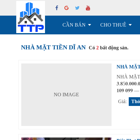
CẦN BÁN
CHO THUÊ
NHÀ MẶT TIỀN DĨ AN
Có
2
bất động sản.
NHÀ MẶT
NHÀ MẶT T
𝟑.𝟖5𝟎.𝟎𝟎
𝟏𝟎𝟗 𝟎𝟗𝟗 —
NO IMAGE
Giá:
Thỏ